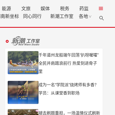
能源
文旅
娱体
税务
药监
湖南新坐标
同心同行
新潮工作室
各地
∨
千年道州龙船端午回荡“扒呀喔嚯”
全民并肩踏浪前行 热爱刻进骨子
里
成为一名“学院派”烧烤师有多香？
学员：从课堂香到职场
褪去刷题重担，一场温情仪式刷新