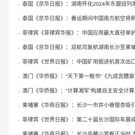
泰国《京华日报》：湖南怀化2024年东盟班列发
泰国《京华日报》：春运期间中国南方航空将
菲律宾《菲律宾华报》：中国应用最大直径单护
泰国《京华日报》：双航司复航湖南长沙至柬
菲律宾《世界日报》：中国矿用掘进机首次出
澳门《华侨报》：“天下第一楷书”《九成宫醴
澳门《华侨报》：“计算湘军”构建自主安全计
柬埔寨《华商日报》：长沙一市井小巷银杏吸
菲律宾《世界日报》：第二十届长沙国际车展成
柬埔寨《华商日报》：长沙岳麓山赏枫正当时 