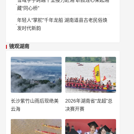
雪域学子跨越千里接力赴湘 职教连心架起湘
藏“同心桥”
年轻人“掌舵”千年龙船 湖南道县古老民俗焕
发时代新韵
镜观湖南
长沙紫竹山雨后现绝美
2026年湖南省“龙超”总
云海
决赛开赛