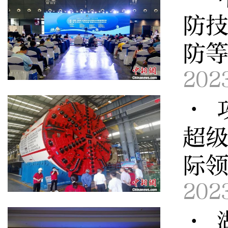
防技
防
202
· 
超
际
202
· 