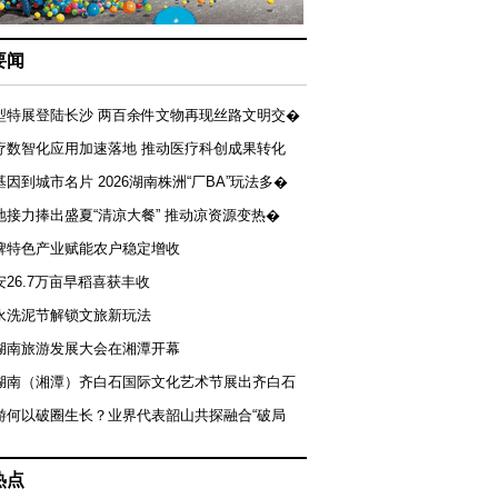
要闻
型特展登陆长沙 两百余件文物再现丝路文明交�
疗数智化应用加速落地 推动医疗科创成果转化
基因到城市名片 2026湖南株洲“厂BA”玩法多�
地接力捧出盛夏“清凉大餐” 推动凉资源变热�
牌特色产业赋能农户稳定增收
安26.7万亩早稻喜获丰收
永洗泥节解锁文旅新玩法
湖南旅游发展大会在湘潭开幕
届湖南（湘潭）齐白石国际文化艺术节展出齐白石
游何以破圈生长？业界代表韶山共探融合“破局
热点