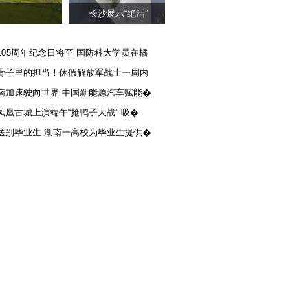
长沙展示“绝活”
105周年纪念日将至 国防科大学员在橘
骨子里的担当！休假解放军战士一周内
南加速驶向世界 中国新能源汽车赋能�
凤凰古城上演端午“抢鸭子大战” 吸�
送别毕业生 湖南一高校为毕业生提供�