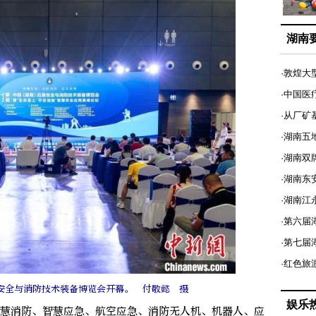
湖南
·敦煌大
·中国医
·从厂矿
·湖南五
·湖南双
·湖南东
·湖南江
·第六届
·第七
·红色旅
安全与消防技术装备博览会开幕。 付敬懿 摄
娱乐
智慧消防、智慧应急、航空应急、消防无人机、机器人、应