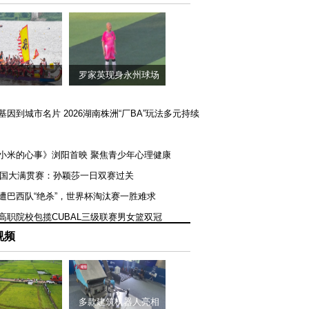
罗家英现身永州球场
矿基因到城市名片 2026湖南株洲“厂BA”玩法多元持续
《小米的心事》浏阳首映 聚焦青少年心理健康
T美国大满贯赛：孙颖莎一日双赛过关
队遭巴西队“绝杀”，世界杯淘汰赛一胜难求
一高职院校包揽CUBAL三级联赛男女篮双冠
视频
多款建筑机器人亮相