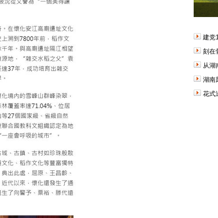
建党
刻在
从湖
湖南
花式