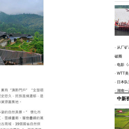
· 从厂
破圈
· 电影
· WT
· 日本
· 湖南
中新