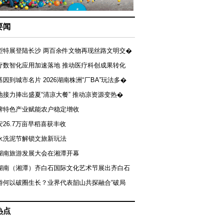
要闻
型特展登陆长沙 两百余件文物再现丝路文明交�
疗数智化应用加速落地 推动医疗科创成果转化
基因到城市名片 2026湖南株洲“厂BA”玩法多�
地接力捧出盛夏“清凉大餐” 推动凉资源变热�
牌特色产业赋能农户稳定增收
安26.7万亩早稻喜获丰收
永洗泥节解锁文旅新玩法
湖南旅游发展大会在湘潭开幕
届湖南（湘潭）齐白石国际文化艺术节展出齐白石
游何以破圈生长？业界代表韶山共探融合“破局
热点