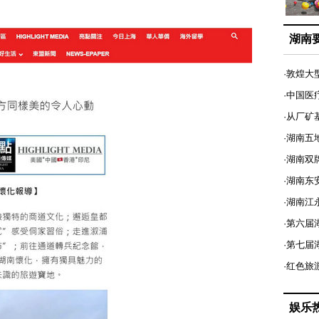
湖南
·敦煌大
·中国医
·从厂矿
·湖南五
·湖南双
·湖南东
·湖南江
·第六届
·第七
·红色旅
娱乐