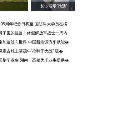
长沙展示“绝活”
105周年纪念日将至 国防科大学员在橘
骨子里的担当！休假解放军战士一周内
南加速驶向世界 中国新能源汽车赋能�
凤凰古城上演端午“抢鸭子大战” 吸�
送别毕业生 湖南一高校为毕业生提供�