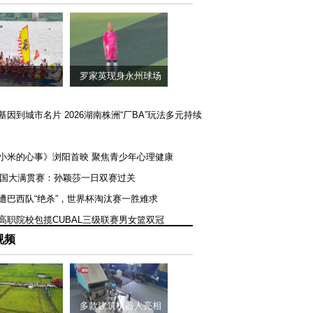
罗家英现身永州球场
矿基因到城市名片 2026湖南株洲“厂BA”玩法多元持续
《小米的心事》浏阳首映 聚焦青少年心理健康
T美国大满贯赛：孙颖莎一日双赛过关
队遭巴西队“绝杀”，世界杯淘汰赛一胜难求
一高职院校包揽CUBAL三级联赛男女篮双冠
视频
多款建筑机器人亮相