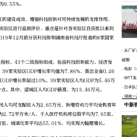
为9.55%。
的建设成效，增强科技创新对可持续发展的支撑作用，
家实验区进行监测评价，重点是针对各实验区自获批以来到
019年12月前分获科技部和湖南省科技厅批准的8家国家
· 从厂
破圈
标、43个二级指标组成，包括科技创新能力、经济发
· 电影
9家实验区GDP增长率均值为7.86%，高出全省0.26
· WT
DP增长率超过10%。39家实验区人均GDP为5.46万
· 日本
分点。其中，望城区人均GDP最高，为13.46万元。
· 湖南
人均可支配收入为2.65万元，新增劳动力平均受教育年
中新
为2.72平方米/人，千人医疗机构床位数平均为7.65张，
万张，城镇化率平均达55.01%，均实现大幅度增长。