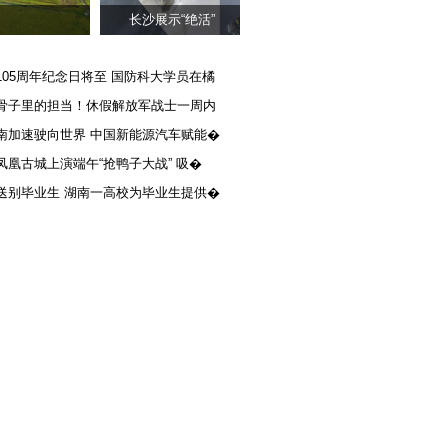
长沙展示“绝活”
105周年纪念日将至 国防科大学员在橘
骨子里的担当！休假解放军战士一周内
南加速驶向世界 中国新能源汽车赋能�
凤凰古城上演端午“抢鸭子大战” 吸�
送别毕业生 湖南一高校为毕业生提供�