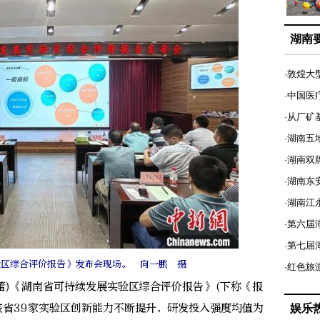
湖南
·敦煌大
·中国医
·从厂矿
·湖南五
·湖南双
·湖南东
·湖南江
·第六届
·第七
验区综合评价报告》发布会现场。 向一鹏 摄
·红色旅
蕾)《湖南省可持续发展实验区综合评价报告》(下称《报
该省39家实验区创新能力不断提升，研发投入强度均值为
娱乐