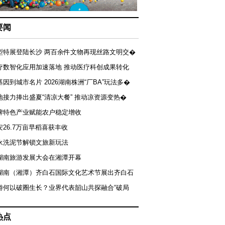
要闻
型特展登陆长沙 两百余件文物再现丝路文明交�
疗数智化应用加速落地 推动医疗科创成果转化
基因到城市名片 2026湖南株洲“厂BA”玩法多�
地接力捧出盛夏“清凉大餐” 推动凉资源变热�
牌特色产业赋能农户稳定增收
安26.7万亩早稻喜获丰收
永洗泥节解锁文旅新玩法
湖南旅游发展大会在湘潭开幕
届湖南（湘潭）齐白石国际文化艺术节展出齐白石
游何以破圈生长？业界代表韶山共探融合“破局
热点