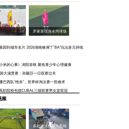
罗家英现身永州球场
矿基因到城市名片 2026湖南株洲“厂BA”玩法多元持续
《小米的心事》浏阳首映 聚焦青少年心理健康
T美国大满贯赛：孙颖莎一日双赛过关
队遭巴西队“绝杀”，世界杯淘汰赛一胜难求
一高职院校包揽CUBAL三级联赛男女篮双冠
视频
多款建筑机器人亮相