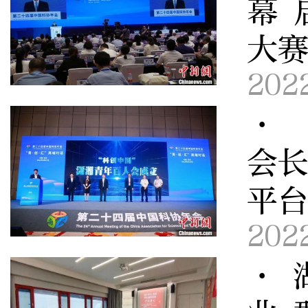
幕 
大
202
· 
会长
平
202
· 