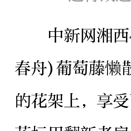
中新网湘西4月
春舟)葡萄藤懒
的花架上，享受