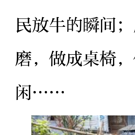
民放牛的瞬间；
磨，做成桌椅，
闲……