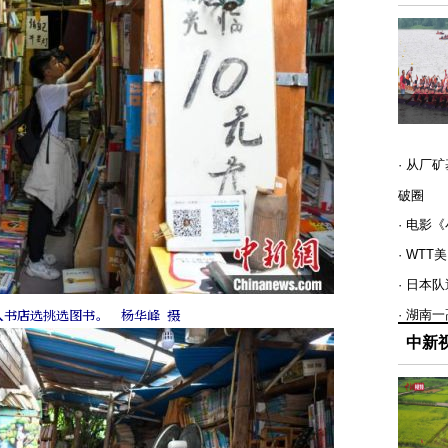
· 从厂
破圈
· 电影
· WT
· 日本
· 湖南
人书店选挑选图书。 杨华峰 摄
中新