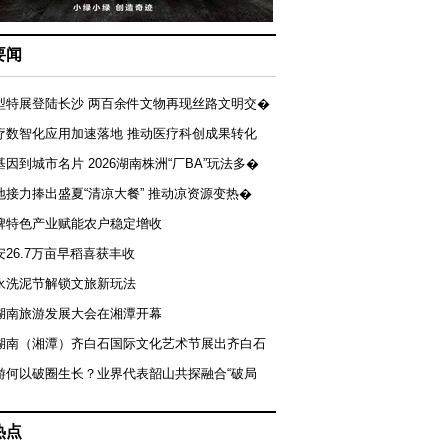
要闻
型特展登陆长沙 两百余件文物再现丝路文明交�
疗数智化应用加速落地 推动医疗科创成果转化
基因到城市名片 2026湖南株洲“厂BA”玩法多�
地接力捧出盛夏“清凉大餐” 推动凉资源变热�
牌特色产业赋能农户稳定增收
安26.7万亩早稻喜获丰收
永洗泥节解锁文旅新玩法
湖南旅游发展大会在湘潭开幕
届湖南（湘潭）齐白石国际文化艺术节展出齐白石
游何以破圈生长？业界代表韶山共探融合“破局
热点