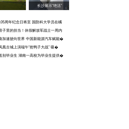
长沙展示“绝活”
105周年纪念日将至 国防科大学员在橘
骨子里的担当！休假解放军战士一周内
南加速驶向世界 中国新能源汽车赋能�
凤凰古城上演端午“抢鸭子大战” 吸�
送别毕业生 湖南一高校为毕业生提供�