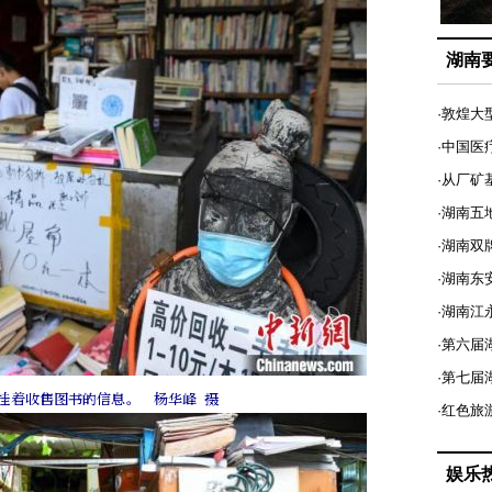
湖南
·敦煌大
·中国医
·从厂矿
·湖南五
·湖南双
·湖南东
·湖南江
·第六届
·第七
挂着收售图书的信息。 杨华峰 摄
·红色旅
娱乐