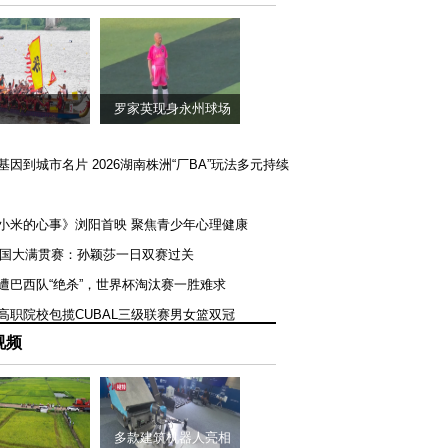
罗家英现身永州球场
矿基因到城市名片 2026湖南株洲“厂BA”玩法多元持续
《小米的心事》浏阳首映 聚焦青少年心理健康
T美国大满贯赛：孙颖莎一日双赛过关
队遭巴西队“绝杀”，世界杯淘汰赛一胜难求
一高职院校包揽CUBAL三级联赛男女篮双冠
视频
多款建筑机器人亮相