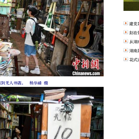
建党
刻在
从湖
湖南
花式
来到无人书店。 杨华峰 摄