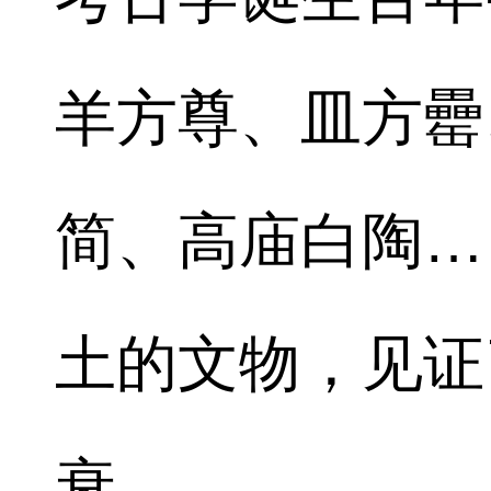
羊方尊、皿方罍
简、高庙白陶…
土的文物，见证
衰。