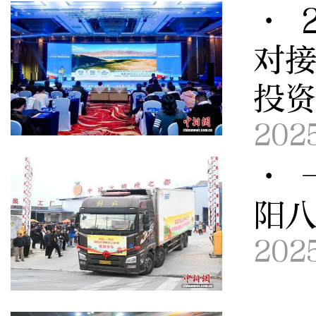
· 
对接
投
202
· 
阳
202