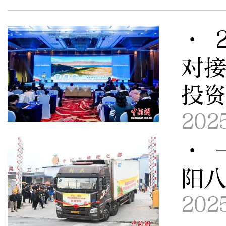
· 
对接
投
202
· 
阳
202