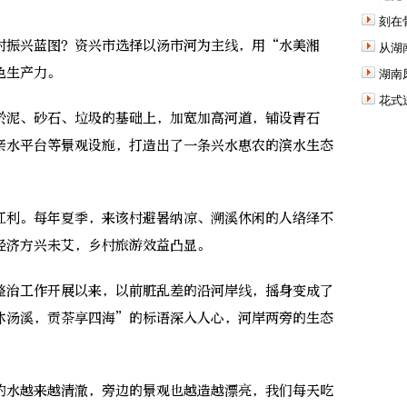
刻在
振兴蓝图？资兴市选择以汤市河为主线，用“水美湘
从湖
色生产力。
湖南
花式
泥、砂石、垃圾的基础上，加宽加高河道，铺设青石
亲水平台等景观设施，打造出了一条兴水惠农的滨水生态
利。每年夏季，来该村避暑纳凉、溯溪休闲的人络绎不
经济方兴未艾，乡村旅游效益凸显。
治工作开展以来，以前脏乱差的沿河岸线，摇身变成了
沐汤溪，贡茶享四海”的标语深入人心，河岸两旁的生态
水越来越清澈，旁边的景观也越造越漂亮，我们每天吃