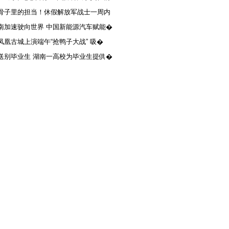
骨子里的担当！休假解放军战士一周内
南加速驶向世界 中国新能源汽车赋能�
凤凰古城上演端午“抢鸭子大战” 吸�
送别毕业生 湖南一高校为毕业生提供�