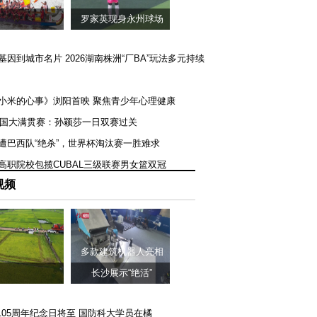
罗家英现身永州球场
矿基因到城市名片 2026湖南株洲“厂BA”玩法多元持续
《小米的心事》浏阳首映 聚焦青少年心理健康
T美国大满贯赛：孙颖莎一日双赛过关
队遭巴西队“绝杀”，世界杯淘汰赛一胜难求
一高职院校包揽CUBAL三级联赛男女篮双冠
视频
多款建筑机器人亮相
长沙展示“绝活”
105周年纪念日将至 国防科大学员在橘