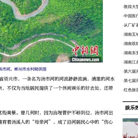
·敦煌大
·中国医
·从厂矿
·湖南五
·湖南双
·湖南东
·湖南江
汤市河。郴州市水利局供图
·第六届
省资兴市，一条名为汤市河的河流静静流淌，清澈的河水
·第七
新，不仅为当地居民提供了一个休闲娱乐的好去处，还带
·红色旅
娱乐
般美景。曾几何时，因为治理管护不够到位，汤市河出
哺育着汤溪人的“母亲河”，成了沿河居民心中的“伤心