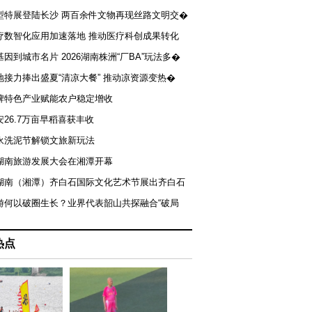
型特展登陆长沙 两百余件文物再现丝路文明交�
疗数智化应用加速落地 推动医疗科创成果转化
基因到城市名片 2026湖南株洲“厂BA”玩法多�
地接力捧出盛夏“清凉大餐” 推动凉资源变热�
牌特色产业赋能农户稳定增收
安26.7万亩早稻喜获丰收
永洗泥节解锁文旅新玩法
湖南旅游发展大会在湘潭开幕
届湖南（湘潭）齐白石国际文化艺术节展出齐白石
游何以破圈生长？业界代表韶山共探融合“破局
热点