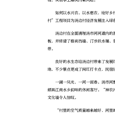
程，从根本上解决污染问题。
如何以水兴农、以水惠农，绘好乡村
村”工程项目为汤边村经济发展注入绿
汤边村在全面清理汤市河河道内的淤
板，并修建了格宾挡墙、汀步跌水堰、
带。
良好的水生态给汤边村带来了发展红
绝，不少景点更成了网红打卡点，民宿
一湖一风光，一河一画卷。汤市河整
颇具江南水乡韵味的休闲客厅。“神农
文化墙令人惊叹。
“村里的空气质量越来越好，河里的