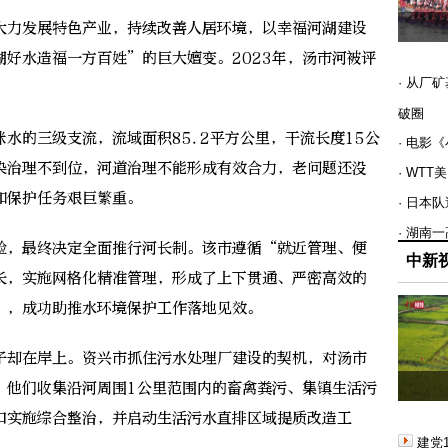
力发展特色产业，持续改善人居环境，以幸福河湖建设
好水造福一方百姓”的巨大嬗变。2023年，汤市河被评
· 从厂
破圈
的三级支流，流域面积85.2平方公里，干流长度15公
· 电影
染治理不到位，河道治理不能形成有效合力，老问题还没
· WT
和保护任务艰巨繁重。
· 日本
· 湖南
，最终决定全面推行河长制。该市遵循“就近管理、便
中新
长，实施网格化精准管理，形成了上下贯通、严密高效的
”，成功助推水环境保护工作落地见效。
却在岸上。资兴市抓住污水处理厂建设的契机，对汤市
。他们收集沿河周围1公里范围内的畜禽粪污、集镇生活污
口实施综合整治，并启动生活污水直排区域提质改造工
建党