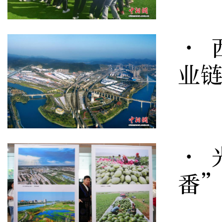
· 
业
· 
番