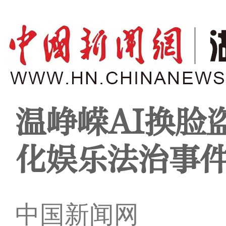
温峥嵘AI换脸
化娱乐法治事
中国新闻网