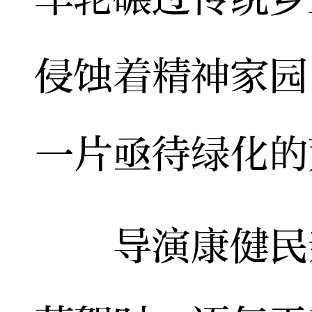
侵蚀着精神家园
一片亟待绿化的
导演康健民亲