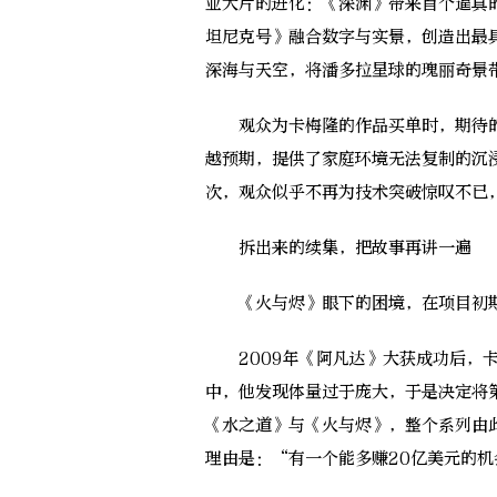
业大片的进化：《深渊》带来首个逼真的
坦尼克号》融合数字与实景，创造出最
深海与天空，将潘多拉星球的瑰丽奇景
观众为卡梅隆的作品买单时，期待的
越预期，提供了家庭环境无法复制的沉
次，观众似乎不再为技术突破惊叹不已
拆出来的续集，把故事再讲一遍
《火与烬》眼下的困境，在项目初期
2009年《阿凡达》大获成功后，卡
中，他发现体量过于庞大，于是决定将
《水之道》与《火与烬》，整个系列由
理由是：“有一个能多赚20亿美元的