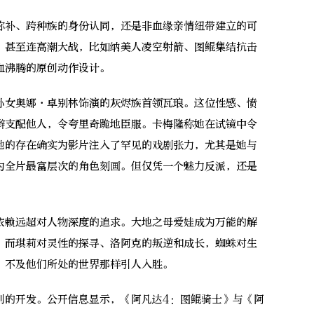
补、跨种族的身份认同，还是非血缘亲情纽带建立的可
。甚至连高潮大战，比如纳美人凌空射箭、图鲲集结抗击
血沸腾的原创动作设计。
女奥娜·卓别林饰演的灰烬族首领瓦琅。这位性感、愤
辫支配他人，令夸里奇跪地臣服。卡梅隆称她在试镜中令
她的存在确实为影片注入了罕见的戏剧张力，尤其是她与
为全片最富层次的角色刻画。但仅凭一个魅力反派，还是
赖远超对人物深度的追求。大地之母爱娃成为万能的解
；而琪莉对灵性的探寻、洛阿克的叛逆和成长，蜘蛛对生
，不及他们所处的世界那样引人入胜。
的开发。公开信息显示，《阿凡达4：图鲲骑士》与《阿