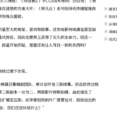
CG角色；《终结者2》令CGI技术得到广泛应用；《泰
具沉浸感的灾难大片；《阿凡达》系列则将动作捕捉推向
建党
带到观众面前。
刻在
从湖
是宏大的视觉、音效和叙事。这些电影持续满足甚至超
湖南
浸式体验，因此在票房上获得了长久的生命力。但这一
花式
，而是开始怀疑，里面还有让人耳目一新的东西吗？
就已埋下伏笔。
梅隆召集编剧团队，原计划开发三部续集。但在创作过程
第二部剧本一分为二，两部影片同期拍摄，由此诞生了
此扩展至五部。此举曾招致制片厂高管反对，而他给出的
机会，你们还在纠结什么？”