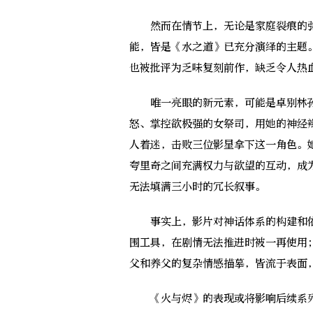
然而在情节上，无论是家庭裂痕的弥
能，皆是《水之道》已充分演绎的主题
也被批评为乏味复刻前作，缺乏令人热
唯一亮眼的新元素，可能是卓别林孙
怒、掌控欲极强的女祭司，用她的神经
人着迷，击败三位影星拿下这一角色。
夸里奇之间充满权力与欲望的互动，成
无法填满三小时的冗长叙事。
事实上，影片对神话体系的构建和依
围工具，在剧情无法推进时被一再使用
父和养父的复杂情感描摹，皆流于表面
《火与烬》的表现或将影响后续系列