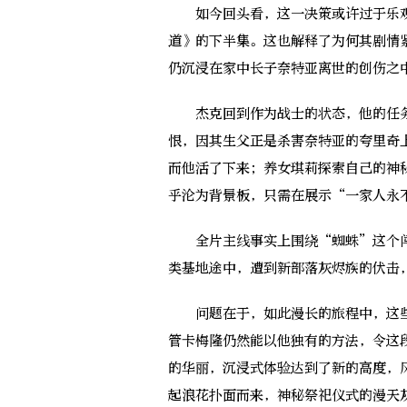
如今回头看，这一决策或许过于乐观
道》的下半集。这也解释了为何其剧情
仍沉浸在家中长子奈特亚离世的创伤之
杰克回到作为战士的状态，他的任务
恨，因其生父正是杀害奈特亚的夸里奇
而他活了下来；养女琪莉探索自己的神
乎沦为背景板，只需在展示“一家人永
全片主线事实上围绕“蜘蛛”这个闯
类基地途中，遭到新部落灰烬族的伏击
问题在于，如此漫长的旅程中，这些
管卡梅隆仍然能以他独有的方法，令这
的华丽，沉浸式体验达到了新的高度，
起浪花扑面而来，神秘祭祀仪式的漫天