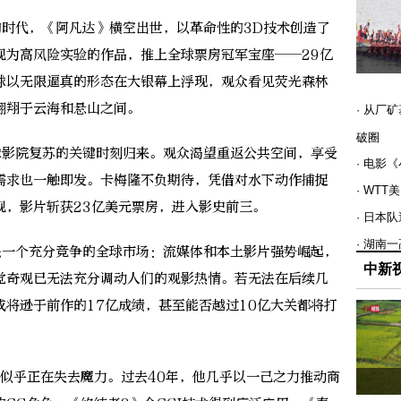
时代，《阿凡达》横空出世，以革命性的3D技术创造了
视为高风险实验的作品，推上全球票房冠军宝座——29亿
球以无限逼真的形态在大银幕上浮现，观众看见荧光森林
翱翔于云海和悬山之间。
· 从厂
破圈
影院复苏的关键时刻归来。观众渴望重返公共空间，享受
· 电影
需求也一触即发。卡梅隆不负期待，凭借对水下动作捕捉
· WT
观，影片斩获23亿美元票房，进入影史前三。
· 日本
· 湖南
一个充分竞争的全球市场：流媒体和本土影片强势崛起，
中新
觉奇观已无法充分调动人们的观影热情。若无法在后续几
将逊于前作的17亿成绩，甚至能否越过10亿大关都将打
乎正在失去魔力。过去40年，他几乎以一己之力推动商