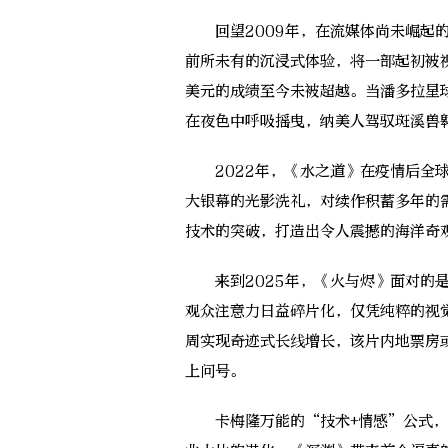
回望2009年，在流媒体尚未崛起的
前所未有的沉浸式体验，将一部起初被
美元的成绩至今未被超越。当潘多拉星
在夜色中呼吸摇曳，纳美人驾驭斑溪兽
2022年，《水之道》在疫情后全球
大银幕的光影洗礼，对续作积蓄多年的
技术的突破，打造出令人震撼的海洋奇
来到2025年，《火与烬》面对的是
观众注意力日益碎片化，仅凭纯粹的视
周实现奇迹式长线增长，该片内地票房或
上问号。
卡梅隆万能的“技术+情感”公式，似