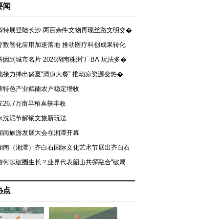
要闻
型特展登陆长沙 两百余件文物再现丝路文明交�
疗数智化应用加速落地 推动医疗科创成果转化
基因到城市名片 2026湖南株洲“厂BA”玩法多�
地接力捧出盛夏“清凉大餐” 推动凉资源变热�
牌特色产业赋能农户稳定增收
安26.7万亩早稻喜获丰收
永洗泥节解锁文旅新玩法
湖南旅游发展大会在湘潭开幕
届湖南（湘潭）齐白石国际文化艺术节展出齐白石
游何以破圈生长？业界代表韶山共探融合“破局
热点