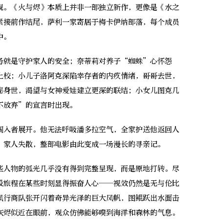
。《火与烬》本质上并非一部独立新作，更像是《水之
紧接前作结尾，萨利一家寄居于梅卡伊纳部落，每个成员
中。
就是守护家人的安全；奈蒂莉对养子“蜘蛛”心怀怨
上校；小儿子洛阿克深陷幸存者的内疚情绪，哥哥去世，
秘身世，渴望与女神爱娃建立更深的联结；小女儿图克几
不放弃”的宣言时出现。
入者展开。他无法呼吸潘多拉空气，全家护送他返回人
，家人失散，整部电影由此变成一场漫长的寻亲记。
人物的弧光几乎没有得到完整呈现，而是原地打转。尽
段旅程在某些时刻显得振奋人心——视效仍然是无与伦比
风行商队张开闪着奇异光泽的巨大风帆，图鲲跃出水面击
灰烬似近在眼前，观众仿佛能够嗅到海洋和森林的气息。