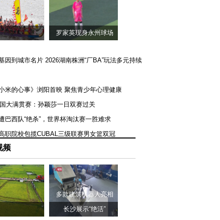
罗家英现身永州球场
矿基因到城市名片 2026湖南株洲“厂BA”玩法多元持续
《小米的心事》浏阳首映 聚焦青少年心理健康
T美国大满贯赛：孙颖莎一日双赛过关
队遭巴西队“绝杀”，世界杯淘汰赛一胜难求
一高职院校包揽CUBAL三级联赛男女篮双冠
视频
多款建筑机器人亮相
长沙展示“绝活”