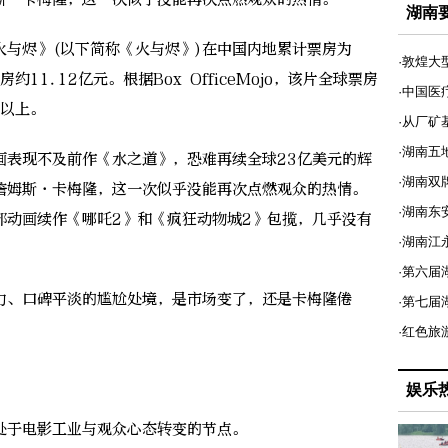
湖南
火与烬》(以下简称《火与烬》)在中国内地累计票房为
·敦煌大
11.12亿元。根据Box OfficeMojo，该片全球票房
·中国医
成以上。
·从厂矿
·湖南五
表现不及前作《水之道》，恐难再续全球23亿美元的辉
·湖南双
詹姆斯·卡梅隆，这一次似乎没能再次点燃观众的热情。
·湖南东
部动画续作《哪吒2》和《疯狂动物城2》包揽，几乎没有
·湖南江
·第六届
、口碑平淡的尴尬处境，是市场变了，还是卡梅隆倦
·第七
·红色旅
娱乐
于电影工业与观众心态转变的节点。