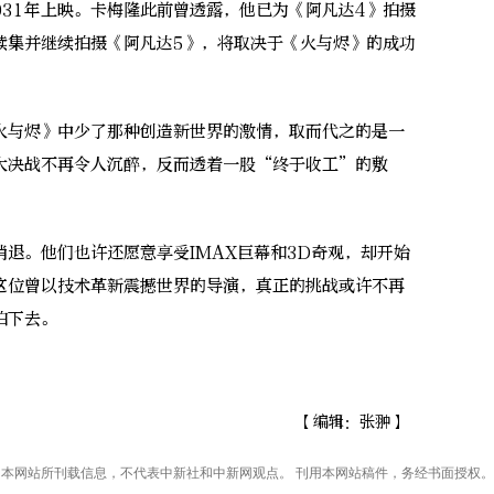
2031年上映。卡梅隆此前曾透露，他已为《阿凡达4》拍摄
续集并继续拍摄《阿凡达5》，将取决于《火与烬》的成功
与烬》中少了那种创造新世界的激情，取而代之的是一
大决战不再令人沉醉，反而透着一股“终于收工”的敷
。他们也许还愿意享受IMAX巨幕和3D奇观，却开始
这位曾以技术革新震撼世界的导演，真正的挑战或许不再
拍下去。
【编辑：张翀】
本网站所刊载信息，不代表中新社和中新网观点。 刊用本网站稿件，务经书面授权。