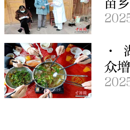
苗
202
· 
众增
202