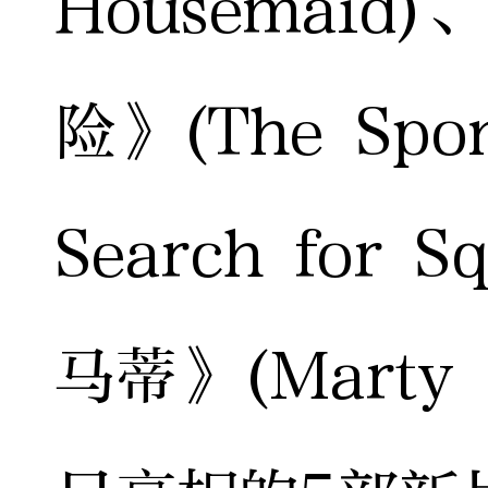
Housemai
险》(The Spo
Search for 
马蒂》(Marty 