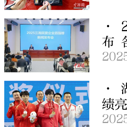
· 
布 
202
· 
绩亮
202