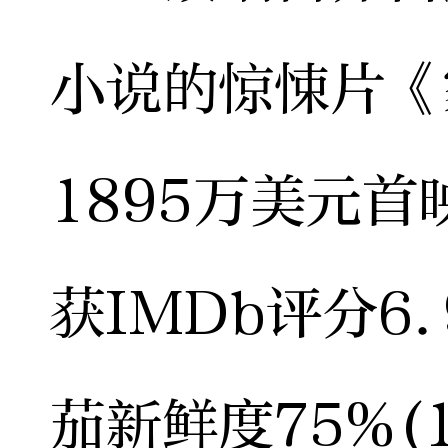
小说的惊悚片《
1895万美元
获IMDb评分6
茄新鲜度75%(