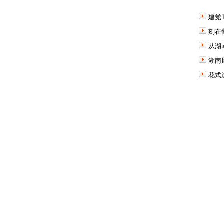
建党
刻在
从湖
湖南
花式