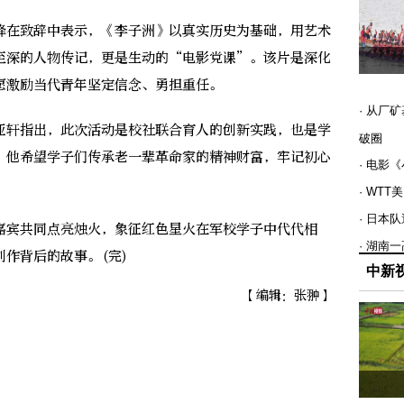
在致辞中表示，《李子洲》以真实历史为基础，用艺术
至深的人物传记，更是生动的“电影党课”。该片是深化
愿激励当代青年坚定信念、勇担重任。
· 从厂
轩指出，此次活动是校社联合育人的创新实践，也是学
破圈
。他希望学子们传承老一辈革命家的精神财富，牢记初心
· 电影
· WT
· 日本
宾共同点亮烛火，象征红色星火在军校学子中代代相
· 湖南
作背后的故事。(完)
中新
【编辑：张翀】