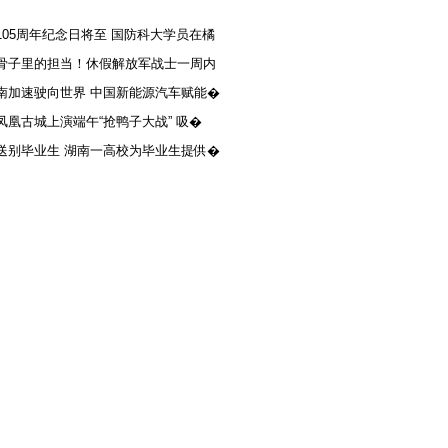
105周年纪念日将至 国防科大学员在橘
骨子里的担当！休假解放军战士一周内
南加速驶向世界 中国新能源汽车赋能�
凤凰古城上演端午“抢鸭子大战” 吸�
送别毕业生 湖南一高校为毕业生提供�