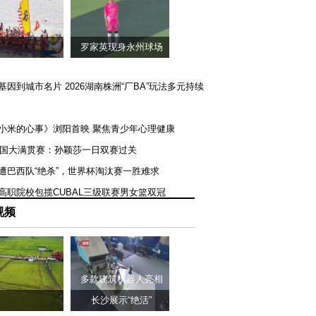
罗家英现身永州球场
矿基因到城市名片 2026湖南株洲“厂BA”玩法多元持续
《小米的心事》浏阳首映 聚焦青少年心理健康
T美国大满贯赛：孙颖莎一日双赛过关
队遭巴西队“绝杀”，世界杯淘汰赛一胜难求
一高职院校包揽CUBAL三级联赛男女篮双冠
视频
多款建筑机器人亮相
长沙展示“绝活”