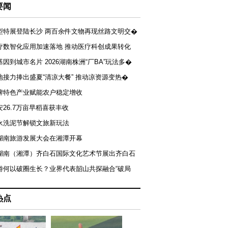
要闻
型特展登陆长沙 两百余件文物再现丝路文明交�
疗数智化应用加速落地 推动医疗科创成果转化
基因到城市名片 2026湖南株洲“厂BA”玩法多�
地接力捧出盛夏“清凉大餐” 推动凉资源变热�
牌特色产业赋能农户稳定增收
安26.7万亩早稻喜获丰收
永洗泥节解锁文旅新玩法
湖南旅游发展大会在湘潭开幕
届湖南（湘潭）齐白石国际文化艺术节展出齐白石
游何以破圈生长？业界代表韶山共探融合“破局
热点