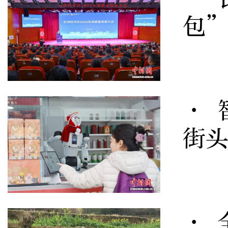
包
· 
街
· 