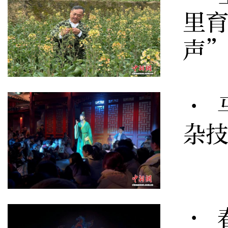
里育
声
· 
杂
· 