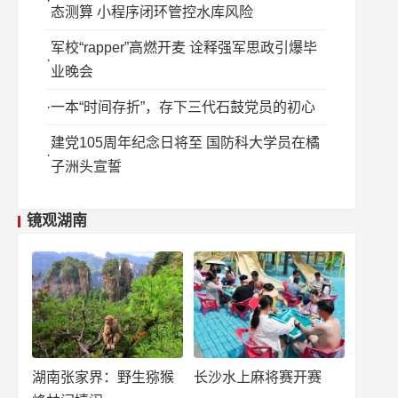
态测算 小程序闭环管控水库风险
军校“rapper”高燃开麦 诠释强军思政引爆毕
业晚会
一本“时间存折”，存下三代石鼓党员的初心
建党105周年纪念日将至 国防科大学员在橘
子洲头宣誓
镜观湖南
湖南张家界：野生猕猴
长沙水上麻将赛开赛