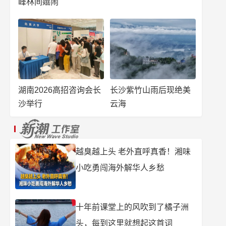
峰林间嬉闹
湖南2026高招咨询会长
长沙紫竹山雨后现绝美
沙举行
云海
越臭越上头 老外直呼真香！湘味
小吃勇闯海外解华人乡愁
十年前课堂上的风吹到了橘子洲
头，每到这里就想起这首词