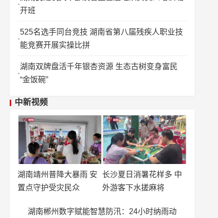
开班
525名选手同台竞技 湖南省第八届残疾人职业技
能竞赛开展实操比拼
湖南双牌盘活千年银杏资源 生态古树变身富民
“金饭碗”
中新视频
湖南靖州普降大暴雨 安
长沙夏日消暑花样多 中
置点守护受灾民众
外游客下水搓麻将
湖南郴州数字赋能智慧防汛：24小时纳雨动