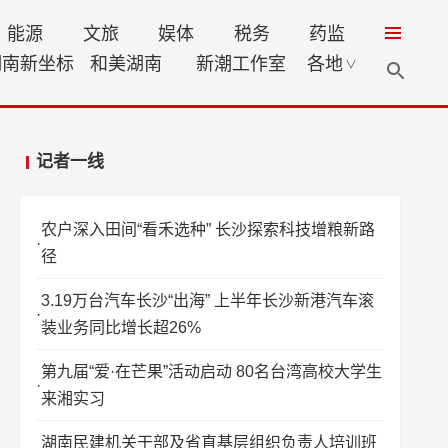
能源
文旅
娱体
税务
药监
湖南新坐标
和美湖南
新潮工作室
各地
∨
记者一线
农户深入田间“看禾选种” 长沙探索科技增粮新路
径
3.19万台汽车长沙“出海” 上半年长沙新港汽车滚
装业务同比增长超26%
第九届“爱·在芒果”活动启动 80名台湾高校大学生
来湘实习
湖南民建机关干部及省直基层组织负责人培训班