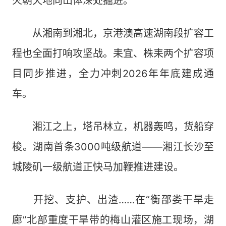
火朝天地向山体深处掘进。
从湘南到湘北，京港澳高速湖南段扩容工
程也全面打响攻坚战。耒宜、株耒两个扩容项
目同步推进，全力冲刺2026年年底建成通
车。
湘江之上，塔吊林立，机器轰鸣，货船穿
梭。湖南首条3000吨级航道——湘江长沙至
城陵矶一级航道正快马加鞭推进建设。
开挖、支护、出渣……在“衡邵娄干旱走
廊”北部重度干旱带的梅山灌区施工现场，湖