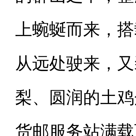
上蜿蜒而来，搭
从远处驶来，又
梨、圆润的土鸡
货邮服务站满载