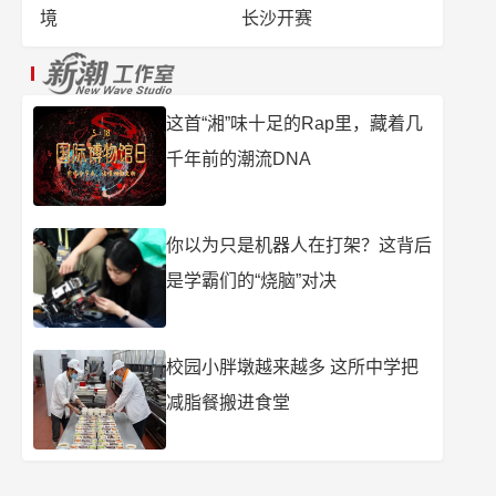
境
长沙开赛
这首“湘”味十足的Rap里，藏着几
千年前的潮流DNA
你以为只是机器人在打架？这背后
是学霸们的“烧脑”对决
校园小胖墩越来越多 这所中学把
减脂餐搬进食堂