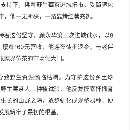
的支持下，挑着野生莓茶进城拓市。受简陋包
津，他一无所获，一路靠烤红薯充饥。
持着这份坚守，颜永华第三次进城试水，以8
。攥着160元营收，他连夜徒步返乡，与老伴
张家界莓茶的市场化大门。
致野生资源濒临枯竭。为守护这份乡土珍
启野生莓茶人工种植试验。他反复摸索扦插育
意生长的山野之藤，逐步驯化成规整易种、便
发展筑牢了最初的根基。