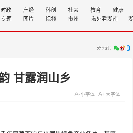
时政
产经
科创
社会
教育
健康
专题
图片
视频
市州
海外看湖南
分享到：
韵 甘露润山乡
A-
A+
小字体
大字体