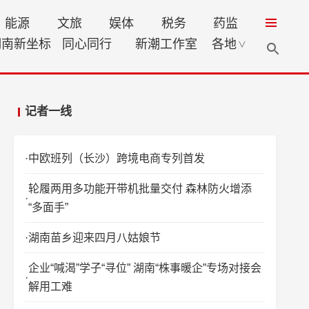
能源
文旅
娱体
税务
药监
湖南新坐标
同心同行
新潮工作室
各地
∨
记者一线
中欧班列（长沙）跨境电商专列首发
轮履两用多功能开带机批量交付 森林防火增添
“多面手”
湖南苗乡迎来四月八姑娘节
企业“喊渴”学子“寻位” 湖南“株事暖企”专场对接会
解用工难