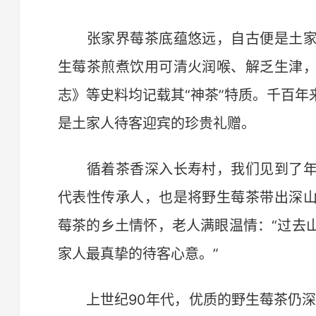
张家界莓茶底蕴悠远，自古便是土家
生莓茶煎煮饮用可清火润喉、解乏生津
志》等史料均记载其“神茶”特质。千百
是土家人待客迎宾的珍贵礼赠。
循着茶香深入长寿村，我们见到了年
代表性传承人，也是将野生莓茶带出深
莓茶的乡土情怀，老人满眼温情：“过去
家人最真挚的待客心意。”
上世纪90年代，优质的野生莓茶仍深藏