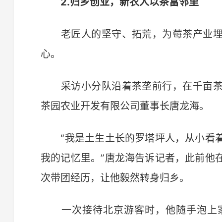
2.归乡创业，新农人以茶富邻里
老匠人的坚守、拓荒，为莓茶产业埋
心。
采访小分队沿着茶垄前行，在千亩茶
茶园农业开发有限公司董事长唐龙海。
“我是土生土长的罗塔坪人，从小看着
我的记忆里。”唐龙海告诉记者，此前他
次带团经历，让他毅然转身归乡。
一次接待北京游客时，他随手泡上家