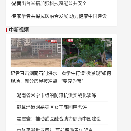
湖南出台举措加强科技赋能公共安全
专家学者共探武医融合发展 助力健康中国建设
中新视频
记者直击湖南石门洪水
看学生打造“微景观”如何
现场：部分房屋被冲毁
“变废为宝”
湖南省常宁市组织防汛抗洪实战化演练
戴耳环遭网暴灾区女干部回应恶评
霍震寰：推动武医融合助力健康中国建设
袁隆平逝世五周年 墓前摆满青年留言