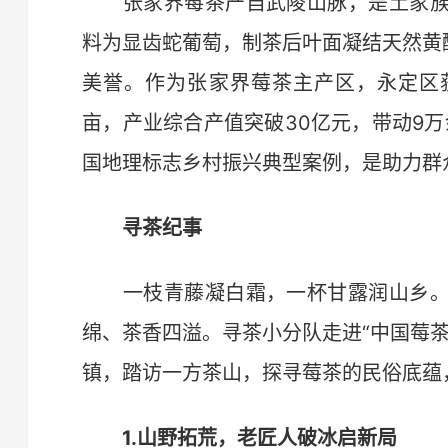
张家界莓茶产自武陵山脉，是土家族
料为显齿蛇葡萄，制茶后叶面凝结天然黄
美誉。作为张家界莓茶主产区，永定区获
亩，产业综合产值突破30亿元，带动9万
国地理标志乡村振兴典型案例，是助力群
寻茶纪事
一枝青藤凝白霜，一杯甘露润山乡。
绵、茶香四溢。寻茶小分队走进“中国莓
镇，踏访一方茶山，探寻莓茶的民俗底蕴
1.山野拓荒，老匠人破冰启新局