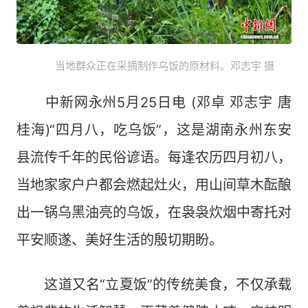
当地群众正在采摘制作乌饭的原材料。邓志宇 摄
中新网永州5月25日电 (邓卓 邓志宇 唐
桂海)“四月八，吃乌饭”，这是湖南永州东安
县流传千年的民俗谚语。每逢农历四月初八，
当地家家户户都会燃起灶火，用山间草木酝酿
出一锅乌黑油亮的乌饭，在袅袅炊烟中寄托对
平安顺遂、美好生活的殷切期盼。
这道又名“立夏饭”的传统美食，不仅承载