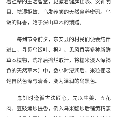
着祖辈的生活智慧，更藏着健脾止咳、安神明
目、祛湿拒蚊、乌发养颜的天然食养密码。乌
饭的鲜香，始于深山草木的馈赠。
每到节令前夕，东安县的村民们便会结伴
进山，寻觅乌饭叶、枫叶、见风香等多种新鲜
草本植物，洗净后捣烂取汁，将糯米浸入深褐
色的天然草木汁中，数小时浸润后，米粒便吸
饱自然色泽与清香，变为温润的乌黑色。
烹饪时遵循古法匠心，先以生姜、五花
肉、豆豉煸炒提香，倒入乌米翻炒后铺黄精蒸