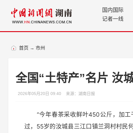
国内国际
记者一线
首页
→
市州
全国“土特产”名片 汝
2026年05月20日 09:40
来源：湖南日报
“今年春茶采收鲜叶450公斤，加工干
过，55岁的汝城县三江口镇兰洞村村民