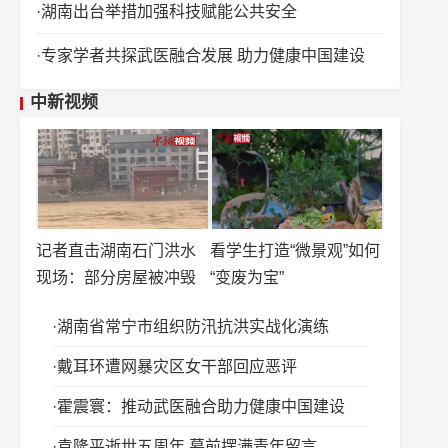
湖南出台举措加强科技赋能公共安全
专家学者共探武医融合发展 助力健康中国建设
中新视频
记者直击湖南石门洪水
看学生打造“微景观”如何
现场：部分房屋被冲毁
“变废为宝”
湖南省常宁市组织防汛抗洪实战化演练
戴耳环遭网暴灾区女干部回应恶评
霍震寰：推动武医融合助力健康中国建设
袁隆平逝世五周年 墓前摆满青年留言