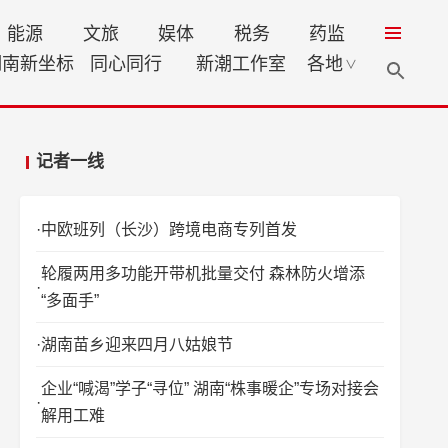
能源
文旅
娱体
税务
药监
湖南新坐标
同心同行
新潮工作室
各地
∨
记者一线
中欧班列（长沙）跨境电商专列首发
轮履两用多功能开带机批量交付 森林防火增添
“多面手”
湖南苗乡迎来四月八姑娘节
企业“喊渴”学子“寻位” 湖南“株事暖企”专场对接会
解用工难