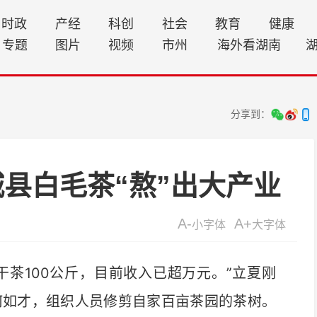
时政
产经
科创
社会
教育
健康
专题
图片
视频
市州
海外看湖南
分享到：
城县白毛茶“熬”出大产业
A-
A+
小字体
大字体
茶100公斤，目前收入已超万元。”立夏刚
何如才，组织人员修剪自家百亩茶园的茶树。