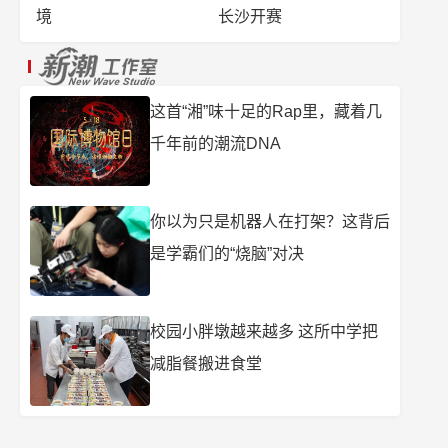
境
长沙开赛
这首“湘”味十足的Rap里，藏着几
千年前的潮流DNA
你以为只是机器人在打架？这背后
是学霸们的“烧脑”对决
校园小胖墩越来越多 这所中学把
减脂餐搬进食堂