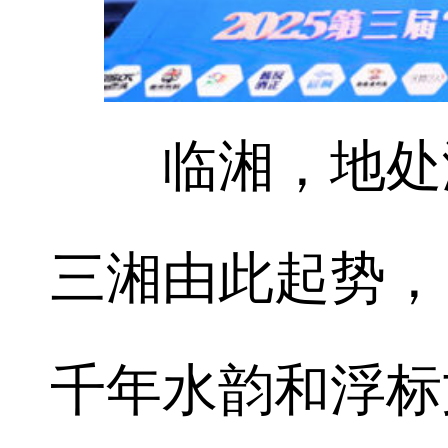
临湘，地处湘
三湘由此起势，
千年水韵和浮标