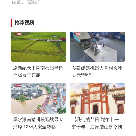
编辑：【高峰】
推荐视频
刷新纪录！湖南祁阳早稻
多款建筑机器人亮相长沙
全省最早开镰
展示“绝活”
渠水湖南靖州段迎战最大
【我们的节日·端午】一
洪峰 1264人安全转移
梦千年，屈原踏江赴今朝