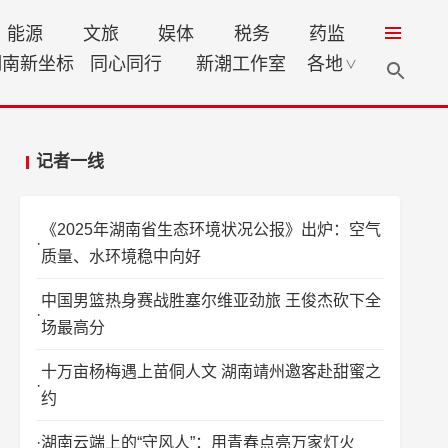
能源
文旅
娱体
税务
药监
湖南新坐标
同心同行
新潮工作室
各地
∨
记者一线
《2025年湖南省生态环境状况公报》出炉：空气
质量、水环境稳中向好
中国男篮热身赛战胜塞尔维亚劲旅 王俊杰砍下全
场最高分
十万亩杨梅遇上苗侗人文 湖南靖州邀客赴甜蜜之
约
湖南云端上的“守风人”：用青春点亮万家灯火