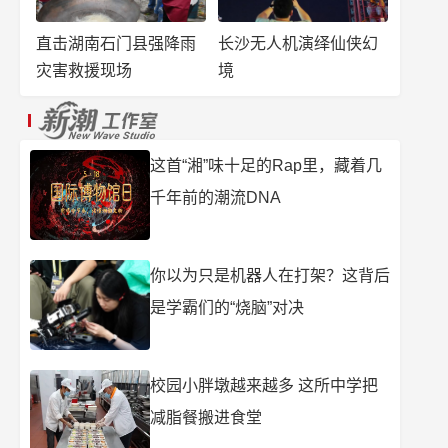
直击湖南石门县强降雨
长沙无人机演绎仙侠幻
灾害救援现场
境
这首“湘”味十足的Rap里，藏着几
千年前的潮流DNA
你以为只是机器人在打架？这背后
是学霸们的“烧脑”对决
校园小胖墩越来越多 这所中学把
减脂餐搬进食堂