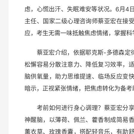
虑，心慌出汗、失眠难安等状况。6月4
主任、国家二级心理咨询师蔡亚宏在接
应，考生无需一味抵触焦虑情绪，掌握科
蔡亚宏介绍，依据耶克斯-多德森定律
松懈容易分散注意力、降低复习效率，
脑供氧量，助力思维提速、临场反应变
暗示，正视紧张情绪，把焦虑转化为备考
考前如何进行身心调理？蔡亚宏分享
神醒脑，以薄荷、佩兰、藿香制成简易
薰衣草、玫瑰香囊，搭配轻音乐，有助