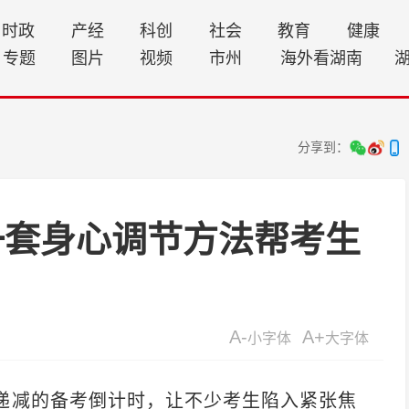
时政
产经
科创
社会
教育
健康
专题
图片
视频
市州
海外看湖南
分享到：
一套身心调节方法帮考生
A-
A+
小字体
大字体
减的备考倒计时，让不少考生陷入紧张焦