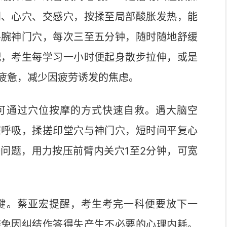
门、心穴、交感穴，按揉至局部酸胀发热，能
手腕神门穴，每次三至五分钟，随时随地舒缓
配，考生每学习一小时便起身散步拉伸，或是
疲惫，减少因疲劳诱发的焦虑。
通过穴位按摩的方式快速自救。遇大脑空
深呼吸，揉搓印堂穴与神门穴，短时间平复心
问题，用力按压前臂内关穴1至2分钟，可宽
。蔡亚宏提醒，考生考完一科便要放下一
避免因纠结作答得失产生不必要的心理内耗。