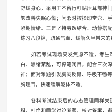
舒缓身心，采用王不留行籽贴压耳部神
够改善失眠心慌；闲暇时按揉印堂穴、
紧绷情绪。三是坚持劳逸结合、动静搭
练习八段锦，疏通气血、缓解久坐带来的
如若考试现场突发焦虑不适，考生可
白、思绪紊乱，可停笔闭目，配合三次
神；面对难题引发胸闷反胃、呼吸不畅等
胸理气，快速缓解躯体不适。
各科考试结束后的心态管理同样关键
科，杜绝和同学讨论考题、核对答案，