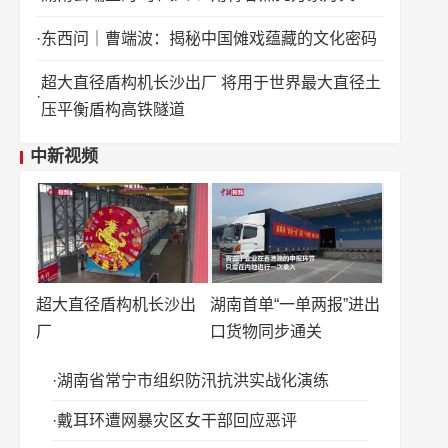
东西问｜曹端波：揭秘中国傩戏蕴藏的文化密码
超大直径盾构机长沙出厂 将用于世界最大直径土
压平衡盾构高铁隧道
中新视频
超大直径盾构机长沙出
湖南首单“一单两报”进出
厂
口货物同步通关
湖南省常宁市组织防汛抗洪实战化演练
戴耳环遭网暴灾区女干部回应恶评