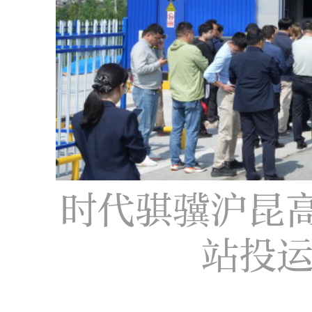
时代骐骥沪昆
站投运