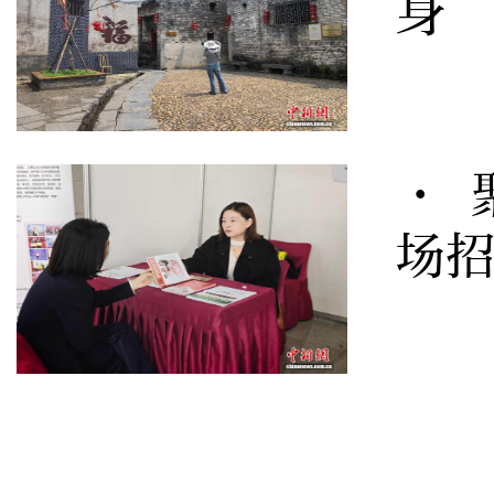
身
· 
场