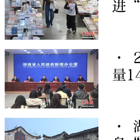
进
· 
量1
· 