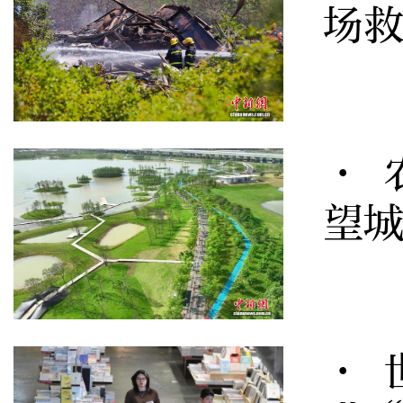
场
· 
望
· 