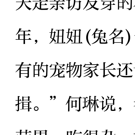
天走亲访友穿的
年，妞妞(兔名
有的宠物家长还
揖。”何琳说，