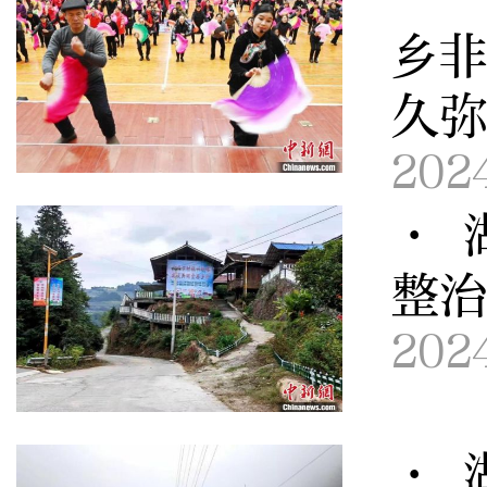
乡非
久
202
· 
整治
202
· 