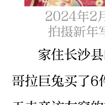
2024年
拍摄新年
家住长沙县的
哥拉巨兔买了6