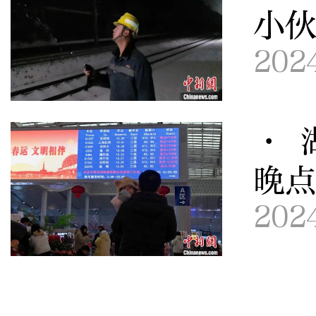
小伙
202
· 
晚
202