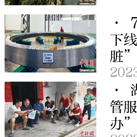
· 
下线
脏
202
· 
管服
办