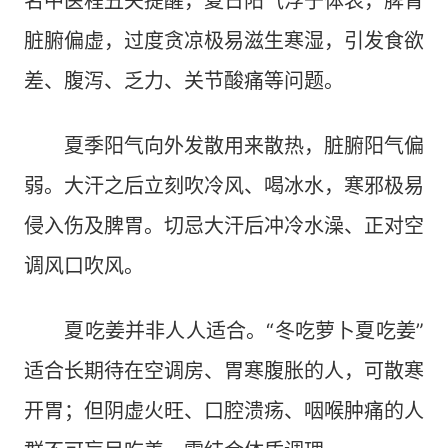
名中医程丑夫提醒，夏日阳气浮于体表，脾胃
脏腑偏虚，过度贪凉极易滋生寒湿，引发食欲
差、腹泻、乏力、关节酸痛等问题。
夏季阳气向外发散用来散热，脏腑阳气偏
弱。大汗之后立刻吹冷风、喝冰水，寒邪极易
侵入伤及脾胃。切忌大汗后冲冷水澡、正对空
调风口吹风。
夏吃姜并非人人适合。“冬吃萝卜夏吃姜”
适合长期待在空调房、胃寒腹胀的人，可散寒
开胃；但阴虚火旺、口腔溃疡、咽喉肿痛的人