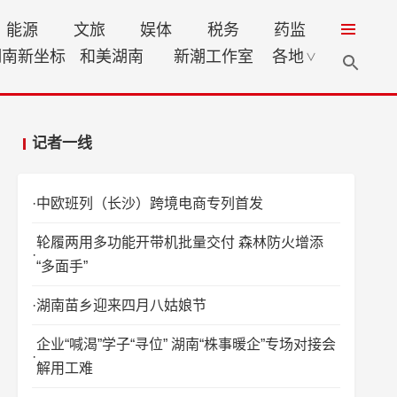
能源
文旅
娱体
税务
药监
湖南新坐标
和美湖南
新潮工作室
各地
∨
记者一线
中欧班列（长沙）跨境电商专列首发
轮履两用多功能开带机批量交付 森林防火增添
“多面手”
湖南苗乡迎来四月八姑娘节
企业“喊渴”学子“寻位” 湖南“株事暖企”专场对接会
解用工难