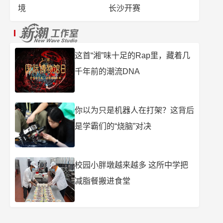
境
长沙开赛
这首“湘”味十足的Rap里，藏着几
千年前的潮流DNA
你以为只是机器人在打架？这背后
是学霸们的“烧脑”对决
校园小胖墩越来越多 这所中学把
减脂餐搬进食堂