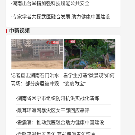
湖南出台举措加强科技赋能公共安全
专家学者共探武医融合发展 助力健康中国建设
中新视频
记者直击湖南石门洪水
看学生打造“微景观”如何
现场：部分房屋被冲毁
“变废为宝”
湖南省常宁市组织防汛抗洪实战化演练
戴耳环遭网暴灾区女干部回应恶评
霍震寰：推动武医融合助力健康中国建设
袁隆平逝世五周年 墓前摆满青年留言