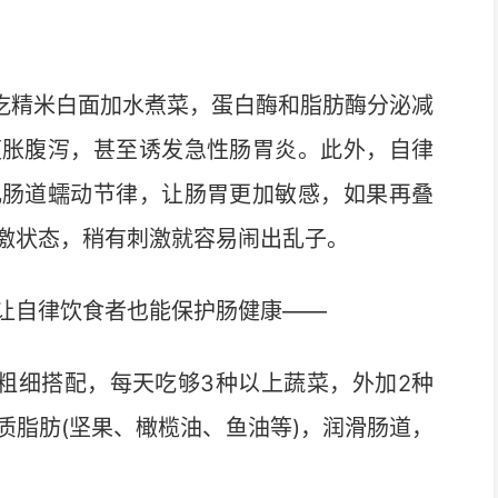
吃精米白面加水煮菜，蛋白酶和脂肪酶分泌减
腹胀腹泻，甚至诱发急性肠胃炎。此外，自律
乱肠道蠕动节律，让肠胃更加敏感，如果再叠
激状态，稍有刺激就容易闹出乱子。
自律饮食者也能保护肠健康——
粗细搭配，每天吃够3种以上蔬菜，外加2种
质脂肪(坚果、橄榄油、鱼油等)，润滑肠道，