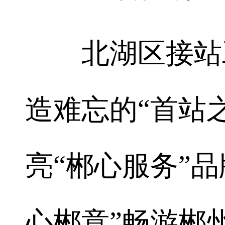
北湖区接站工
造难忘的“首站
亮“郴心服务”
心郴意”畅游郴