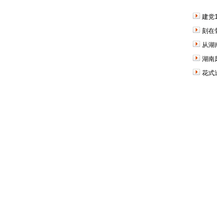
建党
刻在
从湖
湖南
花式