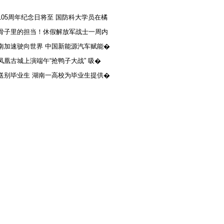
105周年纪念日将至 国防科大学员在橘
骨子里的担当！休假解放军战士一周内
南加速驶向世界 中国新能源汽车赋能�
凤凰古城上演端午“抢鸭子大战” 吸�
送别毕业生 湖南一高校为毕业生提供�