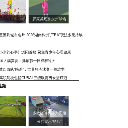
罗家英现身永州球场
矿基因到城市名片 2026湖南株洲“厂BA”玩法多元持续
《小米的心事》浏阳首映 聚焦青少年心理健康
T美国大满贯赛：孙颖莎一日双赛过关
队遭巴西队“绝杀”，世界杯淘汰赛一胜难求
一高职院校包揽CUBAL三级联赛男女篮双冠
视频
多款建筑机器人亮相
长沙展示“绝活”