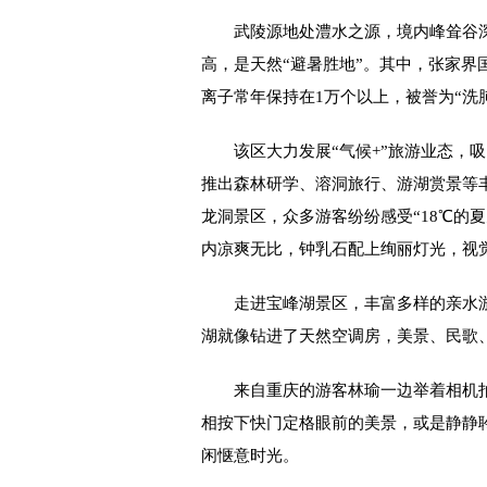
武陵源地处澧水之源，境内峰耸谷深，
高，是天然“避暑胜地”。其中，张家界
离子常年保持在1万个以上，被誉为“洗
该区大力发展“气候+”旅游业态，吸
推出森林研学、溶洞旅行、游湖赏景等
龙洞景区，众多游客纷纷感受“18℃的夏
内凉爽无比，钟乳石配上绚丽灯光，视
走进宝峰湖景区，丰富多样的亲水游
湖就像钻进了天然空调房，美景、民歌
来自重庆的游客林瑜一边举着相机拍
相按下快门定格眼前的美景，或是静静
闲惬意时光。