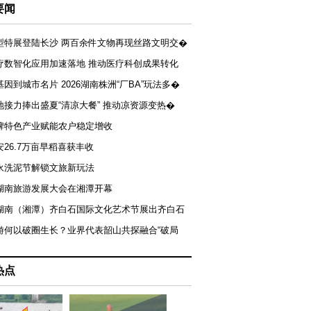
要闻
型特展登陆长沙 两百余件文物再现丝路文明交�
疗数智化应用加速落地 推动医疗科创成果转化
基因到城市名片 2026湖南株洲“厂BA”玩法多�
地接力捧出盛夏“清凉大餐” 推动凉资源变热�
牌特色产业赋能农户稳定增收
安26.7万亩早稻喜获丰收
永洗泥节解锁文旅新玩法
湖南旅游发展大会在湘潭开幕
届湖南（湘潭）齐白石国际文化艺术节展出齐白石
游何以破圈生长？业界代表韶山共探融合“破局
热点