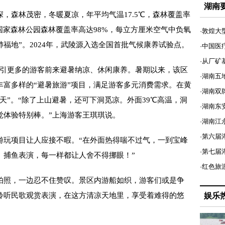
湖南
森林茂密，冬暖夏凉，年平均气温17.5℃，森林覆盖率
国家森林公园森林覆盖率高达98%，每立方厘米空气中负氧
·敦煌大
肺福地”。2024年，武陵源入选全国首批气候康养试验点。
·中国医
·从厂矿
引更多的游客前来避暑纳凉、休闲康养。暑期以来，该区
·湖南五
丰富多样的“避暑旅游”项目，满足游客多元消费需求。在黄
·湖南双
天”。“除了上山避暑，还可下洞觅凉。外面39℃高温，洞
·湖南东
觉体验特别棒。”上海游客王琪琪说。
·湖南江
·第六届
玩项目让人应接不暇。“在外面热得喘不过气，一到宝峰
·第七
、捕鱼表演，每一样都让人舍不得挪眼！”
·红色旅
照，一边忍不住赞叹。景区内游船如织，游客们或是争
聆听民歌观赏表演，在这方清凉天地里，享受着难得的悠
娱乐