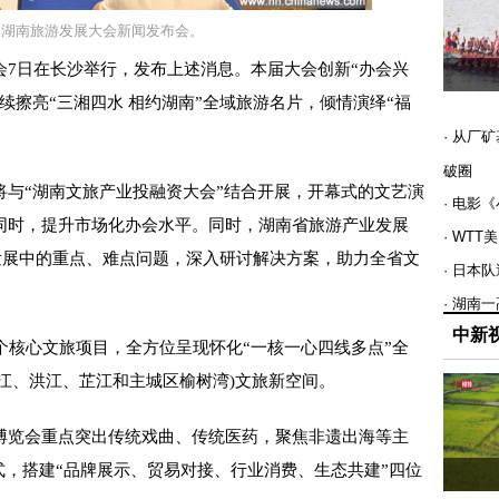
届湖南旅游发展大会新闻发布会。
日在长沙举行，发布上述消息。本届大会创新“办会兴
续擦亮“三湘四水 相约湖南”全域旅游名片，倾情演绎“福
· 从厂
破圈
“湖南文旅产业投融资大会”结合开展，开幕式的文艺演
· 电影
同时，提升市场化办会水平。同时，湖南省旅游产业发展
· WT
发展中的重点、难点问题，深入研讨解决方案，助力全省文
· 日本
· 湖南
中新
核心文旅项目，全方位呈现怀化“一核一心四线多点”全
安江、洪江、芷江和主城区榆树湾)文旅新空间。
览会重点突出传统戏曲、传统医药，聚焦非遗出海等主
方式，搭建“品牌展示、贸易对接、行业消费、生态共建”四位