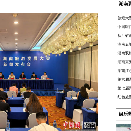
。
湖南
·敦煌大
·中国医
·从厂矿
·湖南五
·湖南双
·湖南东
·湖南江
·第六届
·第七
·红色旅
娱乐