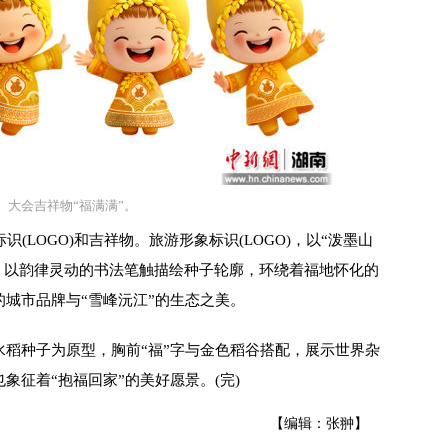
大会吉祥物“福满满”。
OGO)和吉祥物。旅游形象标识(LOGO)，以“泼墨山
，以韵律灵动的书法笔触描绘种子轮廓，环绕着福地怀化的
的城市品牌与“雪峰沅江”的生态之美。
稻种子为原型，胸前“福”字与金色稻谷搭配，展示世界杂
象征着“抱福回家”的美好愿景。(完)
【编辑：张翀】