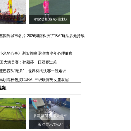
罗家英现身永州球场
矿基因到城市名片 2026湖南株洲“厂BA”玩法多元持续
《小米的心事》浏阳首映 聚焦青少年心理健康
T美国大满贯赛：孙颖莎一日双赛过关
队遭巴西队“绝杀”，世界杯淘汰赛一胜难求
一高职院校包揽CUBAL三级联赛男女篮双冠
视频
多款建筑机器人亮相
长沙展示“绝活”