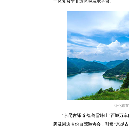
一体复合型非遗体验展示平台。
怀化市
“京昆古驿道·智驾雪峰山”百城万车
牌及周边省份自驾游协会，引爆“京昆