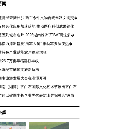
要闻
型特展登陆长沙 两百余件文物再现丝路文明交�
疗数智化应用加速落地 推动医疗科创成果转化
基因到城市名片 2026湖南株洲“厂BA”玩法多�
地接力捧出盛夏“清凉大餐” 推动凉资源变热�
牌特色产业赋能农户稳定增收
安26.7万亩早稻喜获丰收
永洗泥节解锁文旅新玩法
湖南旅游发展大会在湘潭开幕
届湖南（湘潭）齐白石国际文化艺术节展出齐白石
游何以破圈生长？业界代表韶山共探融合“破局
热点