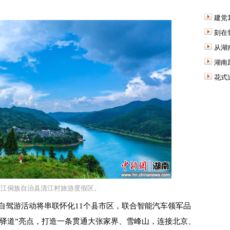
建党
刻在
从湖
湖南
花式
芷江侗族自治县清江村旅游度假区。
自驾游活动将串联怀化11个县市区，联合智能汽车领军品
古驿道”亮点，打造一条贯通大张家界、雪峰山，连接北京、