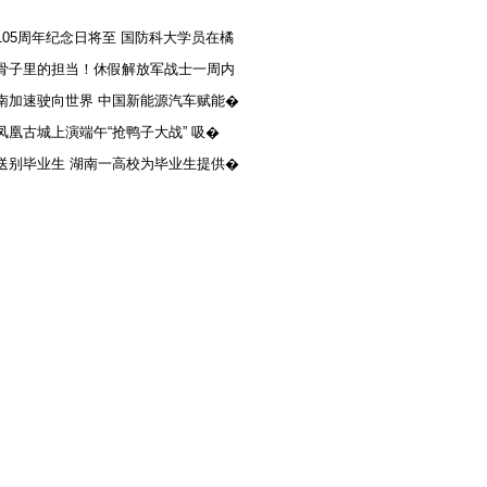
105周年纪念日将至 国防科大学员在橘
骨子里的担当！休假解放军战士一周内
南加速驶向世界 中国新能源汽车赋能�
凤凰古城上演端午“抢鸭子大战” 吸�
送别毕业生 湖南一高校为毕业生提供�