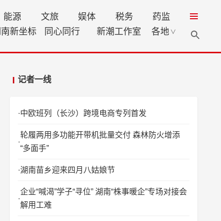
能源
文旅
娱体
税务
药监
湖南新坐标
同心同行
新潮工作室
各地
∨
记者一线
中欧班列（长沙）跨境电商专列首发
轮履两用多功能开带机批量交付 森林防火增添
“多面手”
湖南苗乡迎来四月八姑娘节
企业“喊渴”学子“寻位” 湖南“株事暖企”专场对接会
解用工难