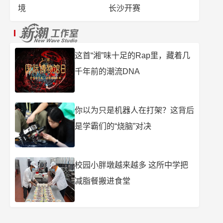
境
长沙开赛
这首“湘”味十足的Rap里，藏着几
千年前的潮流DNA
你以为只是机器人在打架？这背后
是学霸们的“烧脑”对决
校园小胖墩越来越多 这所中学把
减脂餐搬进食堂