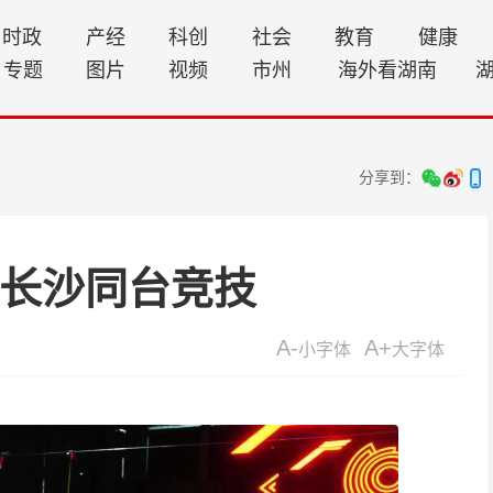
时政
产经
科创
社会
教育
健康
专题
图片
视频
市州
海外看湖南
分享到：
队长沙同台竞技
A-
A+
小字体
大字体