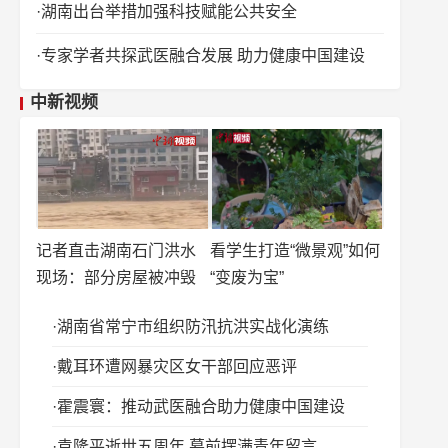
湖南出台举措加强科技赋能公共安全
专家学者共探武医融合发展 助力健康中国建设
中新视频
记者直击湖南石门洪水
看学生打造“微景观”如何
现场：部分房屋被冲毁
“变废为宝”
湖南省常宁市组织防汛抗洪实战化演练
戴耳环遭网暴灾区女干部回应恶评
霍震寰：推动武医融合助力健康中国建设
袁隆平逝世五周年 墓前摆满青年留言