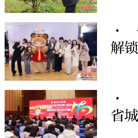
· 
解
· 
省