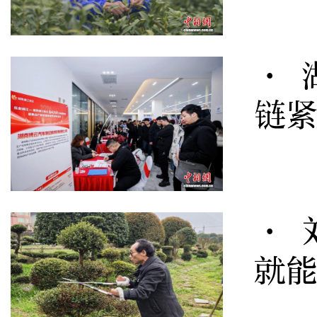
· 
链
· 
就