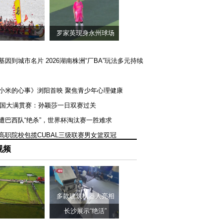
罗家英现身永州球场
矿基因到城市名片 2026湖南株洲“厂BA”玩法多元持续
《小米的心事》浏阳首映 聚焦青少年心理健康
T美国大满贯赛：孙颖莎一日双赛过关
队遭巴西队“绝杀”，世界杯淘汰赛一胜难求
一高职院校包揽CUBAL三级联赛男女篮双冠
视频
多款建筑机器人亮相
长沙展示“绝活”