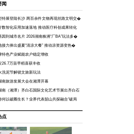
要闻
型特展登陆长沙 两百余件文物再现丝路文明交�
疗数智化应用加速落地 推动医疗科创成果转化
基因到城市名片 2026湖南株洲“厂BA”玩法多�
地接力捧出盛夏“清凉大餐” 推动凉资源变热�
牌特色产业赋能农户稳定增收
安26.7万亩早稻喜获丰收
永洗泥节解锁文旅新玩法
湖南旅游发展大会在湘潭开幕
届湖南（湘潭）齐白石国际文化艺术节展出齐白石
游何以破圈生长？业界代表韶山共探融合“破局
热点