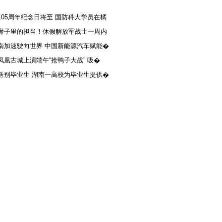
105周年纪念日将至 国防科大学员在橘
骨子里的担当！休假解放军战士一周内
南加速驶向世界 中国新能源汽车赋能�
凤凰古城上演端午“抢鸭子大战” 吸�
送别毕业生 湖南一高校为毕业生提供�