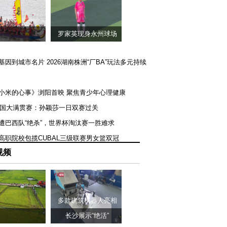
罗家英现身永州球场
矿基因到城市名片 2026湖南株洲“厂BA”玩法多元持续
《小米的心事》浏阳首映 聚焦青少年心理健康
T美国大满贯赛：孙颖莎一日双赛过关
队遭巴西队“绝杀”，世界杯淘汰赛一胜难求
一高职院校包揽CUBAL三级联赛男女篮双冠
视频
多款建筑机器人亮相
长沙展示“绝活”