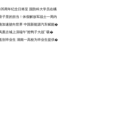
105周年纪念日将至 国防科大学员在橘
骨子里的担当！休假解放军战士一周内
南加速驶向世界 中国新能源汽车赋能�
凤凰古城上演端午“抢鸭子大战” 吸�
送别毕业生 湖南一高校为毕业生提供�