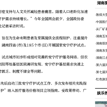
湖南
症支持与人文关怀减轻患者痛苦。随着人口老龄化加速
·敦煌大
疗护需求持续增长。”今年全国两会前夕，全国政协委
·中国医
社记者采访时说。
·从厂矿
·湖南五
旨在为生命末期患者及家属提供全流程照护，注重提升
·湖南双
湖南四省(市)及185个市(区)开展国家安宁疗护试点。
·湖南东
试点城市初步形成相对完善的安宁疗护服务网络，但农
·湖南江
浏阳等地基层医院调研发现，安宁疗护基层需求快速上
·第六届
才匮乏、制度不健全等问题。
·第七
·红色旅
先后启动三批安宁疗护试点工作，多次发布相关实践指
疗护”纳入医疗服务价格项目立项指南。受政策带动，广
娱乐