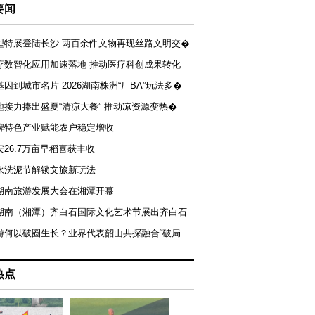
要闻
型特展登陆长沙 两百余件文物再现丝路文明交�
疗数智化应用加速落地 推动医疗科创成果转化
基因到城市名片 2026湖南株洲“厂BA”玩法多�
地接力捧出盛夏“清凉大餐” 推动凉资源变热�
牌特色产业赋能农户稳定增收
安26.7万亩早稻喜获丰收
永洗泥节解锁文旅新玩法
湖南旅游发展大会在湘潭开幕
届湖南（湘潭）齐白石国际文化艺术节展出齐白石
游何以破圈生长？业界代表韶山共探融合“破局
热点