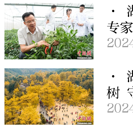
· 
专
202
· 
树 
202