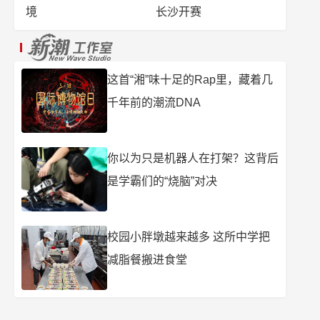
境
长沙开赛
这首“湘”味十足的Rap里，藏着几
千年前的潮流DNA
你以为只是机器人在打架？这背后
是学霸们的“烧脑”对决
校园小胖墩越来越多 这所中学把
减脂餐搬进食堂