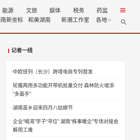
能源
文旅
娱体
税务
药监
湖南新坐标
和美湖南
新潮工作室
各地
∨
记者一线
中欧班列（长沙）跨境电商专列首发
轮履两用多功能开带机批量交付 森林防火增添
“多面手”
湖南苗乡迎来四月八姑娘节
企业“喊渴”学子“寻位” 湖南“株事暖企”专场对接会
解用工难