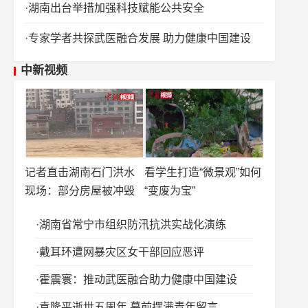
湖南出台举措加强科技赋能公共安全
专家学者共探武医融合发展 助力健康中国建设
中新视频
记者直击湖南石门洪水
看学生打造“微景观”如何
现场：部分房屋被冲毁
“变废为宝”
湖南省常宁市组织防汛抗洪实战化演练
戴耳环遭网暴灾区女干部回应恶评
霍震寰：推动武医融合助力健康中国建设
袁隆平逝世五周年 墓前摆满青年留言