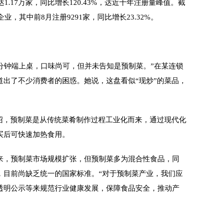
1.17万家，同比增长120.43%，达近十年注册量峰值。截
业，其中前8月注册9291家，同比增长23.32%。
分钟端上桌，口味尚可，但并未告知是预制菜。”在某连锁
道出了不少消费者的困惑。她说，这盘看似“现炒”的菜品，
，预制菜是从传统菜肴制作过程工业化而来，通过现代化
买后可快速加热食用。
，预制菜市场规模扩张，但预制菜多为混合性食品，同
，目前尚缺乏统一的国家标准。“对于预制菜产业，我们应
透明公示等来规范行业健康发展，保障食品安全，推动产