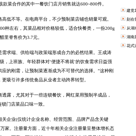
该款菜合作的其中一餐饮门店月销售就达600~800件。
建党
高低不等。在电商平台，不少预制菜店铺也销量可观。
刻在
00种左右，其菜品相对价格较低，适合快餐类，一份200g
从湖
湖南
糖醋里脊售价为3.7元。
花式
需求端、供给端与政策端形成合力的必然结果。王成涛
级，上班族、年轻群体对‘便捷不将就’的饮食需求日益强
供应的刚需，让预制菜逐渐成为不可替代的选择。”这种刚
，更吸引许多传统食品从业者主动跨界转型。
透露，尤其对于一些连锁餐饮，网红菜用预制半成品，
连锁门店菜品口味一致。
关企业(仅统计企业名称、经营范围、品牌产品含关键
2.8万家。注册量方面，近十年相关企业注册量呈整体增长态