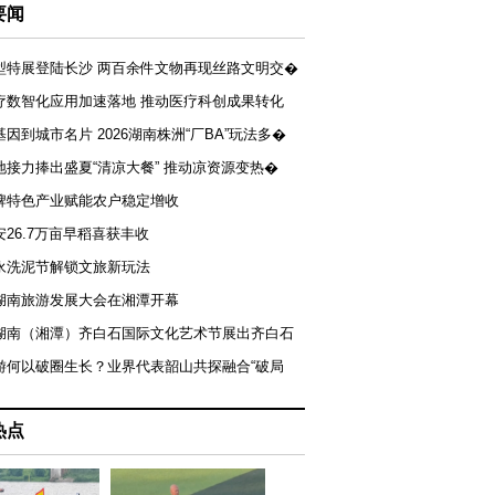
要闻
型特展登陆长沙 两百余件文物再现丝路文明交�
疗数智化应用加速落地 推动医疗科创成果转化
基因到城市名片 2026湖南株洲“厂BA”玩法多�
地接力捧出盛夏“清凉大餐” 推动凉资源变热�
牌特色产业赋能农户稳定增收
安26.7万亩早稻喜获丰收
永洗泥节解锁文旅新玩法
湖南旅游发展大会在湘潭开幕
届湖南（湘潭）齐白石国际文化艺术节展出齐白石
游何以破圈生长？业界代表韶山共探融合“破局
热点