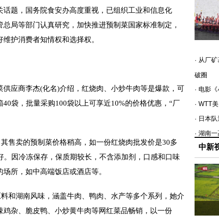
话题，国务院食安办高度重视，已组织工业和信息化
管总局等部门认真研究，加快推进预制菜国家标准制定，
好维护消费者知情权和选择权。
· 从厂
破圈
应商李杰(化名)介绍，红烧肉、小炒牛肉等是爆款，可
· 电影
0袋，批量采购100袋以上可享近10%的价格优惠，“厂
· WT
· 日本
· 湖南
其售卖的预制菜价格稍高，如一份红烧肉批发价是30多
中新
较好。因冷冻保存，保质期较长，不含添加剂，口感和口味
的场所，如中高端饭店或酒店等。
料和湖南风味，涵盖牛肉、鸭肉、水产等多个系列，她介
辣鸡杂、脆皮鸭、小炒黄牛肉等网红菜品畅销，以一份