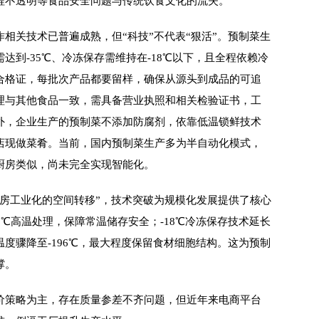
程不透明等食品安全问题与传统饮食文化的流失。”
关技术已普遍成熟，但“科技”不代表“狠活”。预制菜生
达到-35℃、冷冻保存需维持在-18℃以下，且全程依赖冷
合格证，每批次产品都要留样，确保从源头到成品的可追
理与其他食品一致，需具备营业执照和相关检验证书，工
外，企业生产的预制菜不添加防腐剂，依靠低温锁鲜技术
店现做菜肴。当前，国内预制菜生产多为半自动化模式，
厨房类似，尚未完全实现智能化。
工业化的空间转移”，技术突破为规模化发展提供了核心
1℃高温处理，保障常温储存安全；-18℃冷冻保存技术延长
度骤降至-196℃，最大程度保留食材细胞结构。这为预制
撑。
策略为主，存在质量参差不齐问题，但近年来电商平台