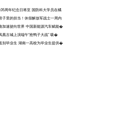
105周年纪念日将至 国防科大学员在橘
骨子里的担当！休假解放军战士一周内
南加速驶向世界 中国新能源汽车赋能�
凤凰古城上演端午“抢鸭子大战” 吸�
送别毕业生 湖南一高校为毕业生提供�