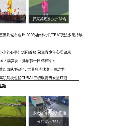
罗家英现身永州球场
矿基因到城市名片 2026湖南株洲“厂BA”玩法多元持续
《小米的心事》浏阳首映 聚焦青少年心理健康
T美国大满贯赛：孙颖莎一日双赛过关
队遭巴西队“绝杀”，世界杯淘汰赛一胜难求
一高职院校包揽CUBAL三级联赛男女篮双冠
视频
多款建筑机器人亮相
长沙展示“绝活”