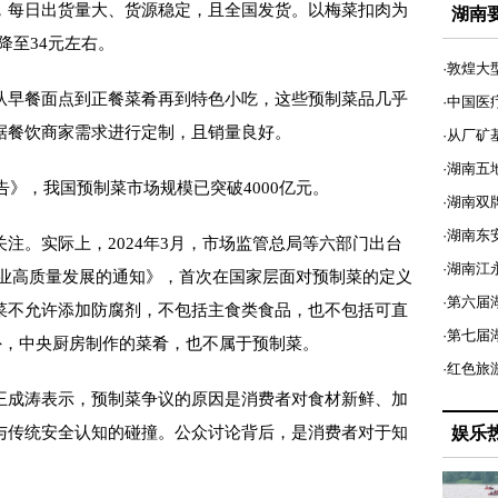
，每日出货量大、货源稳定，且全国发货。以梅菜扣肉为
湖南
降至34元左右。
·敦煌大
早餐面点到正餐菜肴再到特色小吃，这些预制菜品几乎
·中国医
据餐饮商家需求进行定制，且销量良好。
·从厂矿
·湖南五
》，我国预制菜市场规模已突破4000亿元。
·湖南双
·湖南东
。实际上，2024年3月，市场监管总局等六部门出台
·湖南江
产业高质量发展的通知》，首次在国家层面对预制菜的定义
·第六届
菜不允许添加防腐剂，不包括主食类食品，也不包括可直
·第七
外，中央厨房制作的菜肴，也不属于预制菜。
·红色旅
成涛表示，预制菜争议的原因是消费者对食材新鲜、加
与传统安全认知的碰撞。公众讨论背后，是消费者对于知
娱乐