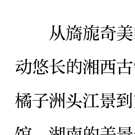
从旖旎奇美的
动悠长的湘西古
橘子洲头江景到
馆，湖南的美景