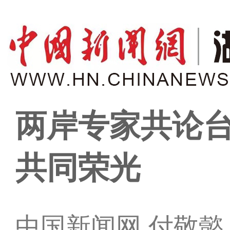
两岸专家共论
共同荣光
中国新闻网 付敬懿