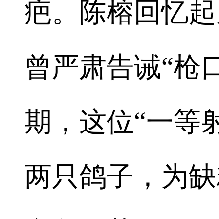
疤。陈榕回忆起
曾严肃告诫“枪
期，这位“一等
两只鸽子，为缺