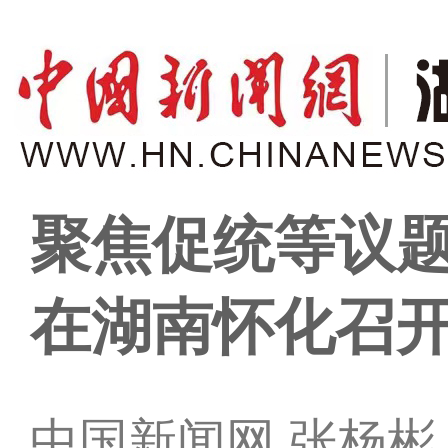
聚焦促统等议题
在湖南怀化召
中国新闻网 张杨彬