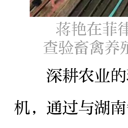
蒋艳在菲
查验畜禽养
深耕农业的蒋
机，通过与湖南