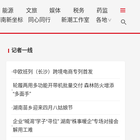
能源
文旅
娱体
税务
药监
湖南新坐标
同心同行
新潮工作室
各地
∨
记者一线
中欧班列（长沙）跨境电商专列首发
轮履两用多功能开带机批量交付 森林防火增添
“多面手”
湖南苗乡迎来四月八姑娘节
企业“喊渴”学子“寻位” 湖南“株事暖企”专场对接会
解用工难