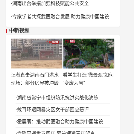
湖南出台举措加强科技赋能公共安全
专家学者共探武医融合发展 助力健康中国建设
中新视频
记者直击湖南石门洪水
看学生打造“微景观”如何
现场：部分房屋被冲毁
“变废为宝”
湖南省常宁市组织防汛抗洪实战化演练
戴耳环遭网暴灾区女干部回应恶评
霍震寰：推动武医融合助力健康中国建设
袁隆平逝世五周年 墓前摆满青年留言