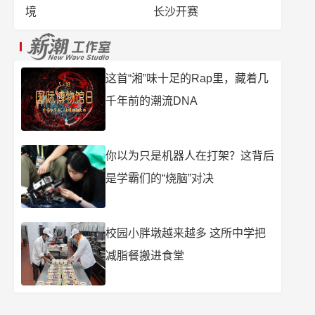
境
长沙开赛
这首“湘”味十足的Rap里，藏着几
千年前的潮流DNA
你以为只是机器人在打架？这背后
是学霸们的“烧脑”对决
校园小胖墩越来越多 这所中学把
减脂餐搬进食堂