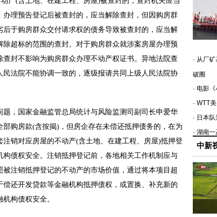
不动产(含土地、在建工程、房屋)被查封的，查封机关应当
：办理预告登记后被查封的，应当解除查封，但因购房群
劣后于购房群众交付请求权的债务导致被查封的，应当解
解除超标的范围的查封。对于购房群众就涉案房屋办理预
除查封不影响为购房群众办理不动产权证书。异地法院查
· 从厂
人民法院不能协调一致的，逐级报请共同上级人民法院协
破圈
· 电影
· WT
题，国家金融监管总局统计与风险监测司副司长申爱华
· 日本
部购房款(含按揭)，但房企存在未偿还抵押债务的，在为
· 湖南
注销对应房屋的不动产(含土地、在建工程、房屋)抵押登
中新
机构债权安全。注销抵押登记前，各地相关工作机制应与
照被注销抵押登记的不动产的市场价值，通过将本项目超
于偿还开发贷款等金融机构抵押债权，或置换、补充新的
融机构债权安全。