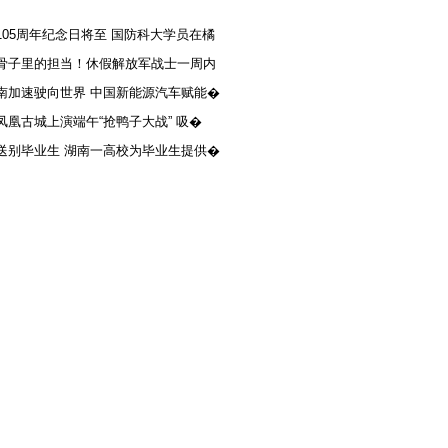
105周年纪念日将至 国防科大学员在橘
骨子里的担当！休假解放军战士一周内
南加速驶向世界 中国新能源汽车赋能�
凤凰古城上演端午“抢鸭子大战” 吸�
送别毕业生 湖南一高校为毕业生提供�