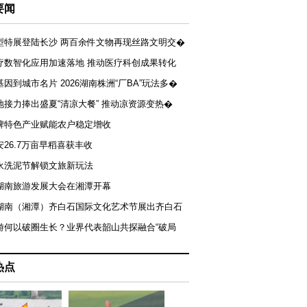
要闻
型特展登陆长沙 两百余件文物再现丝路文明交�
疗数智化应用加速落地 推动医疗科创成果转化
基因到城市名片 2026湖南株洲“厂BA”玩法多�
地接力捧出盛夏“清凉大餐” 推动凉资源变热�
牌特色产业赋能农户稳定增收
安26.7万亩早稻喜获丰收
永洗泥节解锁文旅新玩法
湖南旅游发展大会在湘潭开幕
届湖南（湘潭）齐白石国际文化艺术节展出齐白石
游何以破圈生长？业界代表韶山共探融合“破局
热点