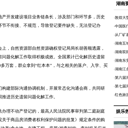
湖南
产开发建设项目业务链条长，涉及部门和环节多，历史
·敦煌大
环节不衔接、不规范，导致登记要件缺失，无法登记办
·中国医
·从厂矿
·湖南五
上，自然资源部自然资源确权登记局局长胡善顺透露，
·湖南双
留问题化解工作取得积极成效。全国累计已化解历史遗留
·湖南东
30多万套，群众拿到“红本本”，与之相关的落户、入学、买
·湖南江
·第六届
·第七
构建部际沟通协调机制，开展常态化沟通会商，共同研
·红色旅
同推进历史遗留问题化解工作。
办理不动产登记的，最高人民法院民事审判第二庭副庭
娱乐
院关于商品房消费者权利保护问题的批复》规定条件的购